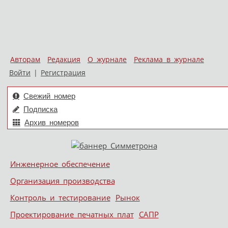
Авторам
Редакция
О журнале
Реклама в журнале
Войти
|
Регистрация
Свежий номер
Подписка
Архив номеров
Skip to content
Инженерное обеспечение
Меню
Организация производства
Контроль и тестирование
Рынок
Проектирование печатных плат
САПР