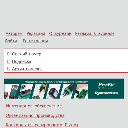
Авторам
Редакция
О журнале
Реклама в журнале
Войти
|
Регистрация
Свежий номер
Подписка
Архив номеров
Skip to content
Инженерное обеспечение
Меню
Организация производства
Контроль и тестирование
Рынок