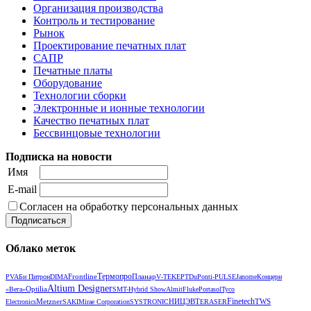
Организация производства
Контроль и тестирование
Рынок
Проектирование печатных плат
САПР
Печатные платы
Оборудование
Технологии сборки
Электронные и ионные технологии
Качество печатных плат
Бессвинцовые технологии
Подписка на новости
Имя
E-mail
Согласен на обработку персональных данных
Облако меток
Термопро
Frontline
Планар
PVA
Би Питрон
DIMA
V‑TEK
EPT
DuPont
i-PULSE
Janome
Концерн
Altium Designer
Optilia
«Вега»
SMT-Hybrid Show
Almit
Fluke
Portasol
Tyco
Metzner
НИЦЭВТ
Finetech
TWS
Electronics
SAKI
Mirae Corporation
SYSTRONIC
ERASER