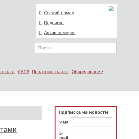
Свежий номер
Подписка
Архив номеров
Поиск
ых плат
САПР
Печатные платы
Оборудование
Подписка на новости
Имя
стами
E-
mail