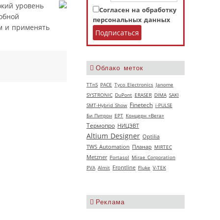
окий уровень
Согласен на обработку
добной
персональных данных
м и применять
Облако меток
TTnS
РАСЕ
Tyco Electronics
Janome
SYSTRONIC
DuPont
ERASER
DIMA
SAKI
Finetech
SMT-Hybrid Show
i-PULSE
Би Питрон
EPT
Концерн «Вега»
Термопро
НИЦЭВТ
Altium Designer
Optilia
TWS Automation
Планар
MIRTEC
Metzner
Portasol
Mirae Corporation
PVA
Almit
Frontline
Fluke
V‑TEK
Реклама