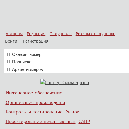
Авторам
Редакция
О журнале
Реклама в журнале
Войти
|
Регистрация
Свежий номер
Подписка
Архив номеров
Skip to content
Инженерное обеспечение
Меню
Организация производства
Контроль и тестирование
Рынок
Проектирование печатных плат
САПР