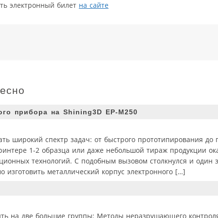
ить электронный билет
на сайте
ресно
ого прибора на Shining3D EP-M250
ть широкий спектр задач: от быстрого прототипирования до 
ринтере 1-2 образца или даже небольшой тираж продукции ок
ионных технологий. С подобным вызовом столкнулся и один з
о изготовить металлический корпус электронного […]
ить на две большие группы: Методы неразрушающего контроля