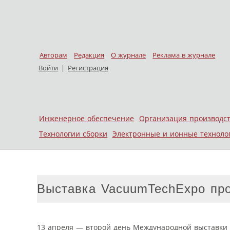
Авторам
Редакция
О журнале
Реклама в журнале
Войти
|
Регистрация
Skip to content
Инженерное обеспечение
Организация производс
Меню
Технологии сборки
Электронные и ионные техноло
Выставка VacuumTechExpo про
13 апреля — второй день Международной выставки 