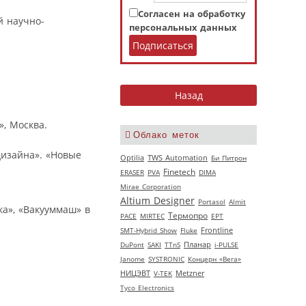
Согласен на обработку
й научно-
персональных данных
, Москва.
Облако меток
дизайна». «Новые
Optilia
TWS Automation
Би Питрон
Finetech
ERASER
PVA
DIMA
Mirae Corporation
Altium Designer
Portasol
Almit
а», «Вакууммаш» в
Термопро
РАСЕ
MIRTEC
EPT
SMT-Hybrid Show
Fluke
Frontline
DuPont
SAKI
TTnS
Планар
i-PULSE
Janome
SYSTRONIC
Концерн «Вега»
НИЦЭВТ
V‑TEK
Metzner
Tyco Electronics