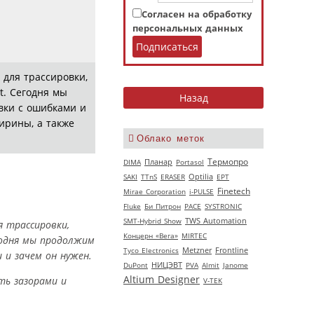
Согласен на обработку
персональных данных
для трассировки,
t. Сегодня мы
вки с ошибками и
ирины, а также
Облако меток
Термопро
DIMA
Планар
Portasol
SAKI
TTnS
ERASER
Optilia
EPT
Finetech
Mirae Corporation
i-PULSE
Fluke
Би Питрон
РАСЕ
SYSTRONIC
SMT-Hybrid Show
TWS Automation
 трассировки,
Концерн «Вега»
MIRTEC
егодня мы продолжим
Tyco Electronics
Metzner
Frontline
 и зачем он нужен.
НИЦЭВТ
DuPont
PVA
Almit
Janome
Altium Designer
ть зазорами и
V‑TEK