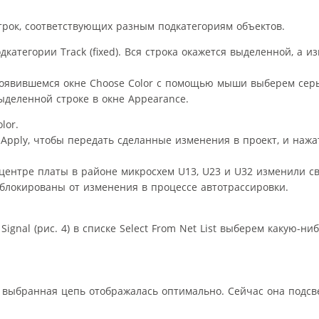
строк, соответствующих разным подкатегориям объектов.
атегории Track (fixed). Вся строка окажется выделенной, а и
 появившемся окне Choose Color с помощью мыши выберем сер
ыделенной строке в окне Appearance.
lor.
Apply, чтобы передать сделанные изменения в проект, и наж
центре платы в районе микросхем U13, U23 и U32 изменили св
аблокированы от изменения в процессе автотрассировки.
gnal (рис. 4) в списке Select From Net List выберем какую-ниб
 выбранная цепь отображалась оптимально. Сейчас она подс