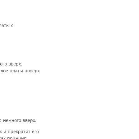
латы с
го вверх.
слое платы поверх
 немного вверх.
к и прекратит его
как принцип