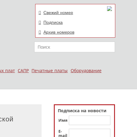
Свежий номер
Подписка
Архив номеров
Поиск
ых плат
САПР
Печатные платы
Оборудование
Подписка на новости
ской
Имя
E-
mail