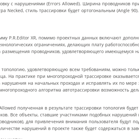
ровку с нарушениями (Errors Allowed). Ширина проводников пр
ра Necked, стиль трассировки будет ортогональным (Angle 90)
мму P.R.Editor XR, помимо проектных данных включают допол
хнологических ограничениях, делающих плату работоспособно
та размещения проводников, удовлетворяющего имеющемуся на
ю топологию, удовлетворяющую всем требованиям, можно тольк
ца. На практике при многопроходной трассировке оказываетс
 нарушения на начальных проходах и исправлять их по мере
 многопроходного алгоритма автотрассировки возможность дел
Allowed полученная в результате трассировки топология будет
ков. Все объекты, ставшие участниками подобных нарушений 
роводников), для привлечения внимания пользователя будут п
личестве нарушений в проекте также будет содержаться в за