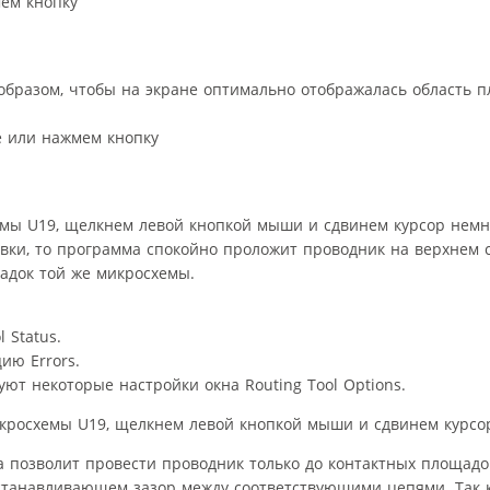
ем кнопку
бразом, чтобы на экране оптимально отображалась область п
e или нажмем кнопку
мы U19, щелкнем левой кнопкой мыши и сдвинем курсор немно
вки, то программа спокойно проложит проводник на верхнем 
адок той же микросхемы.
 Status.
ию Errors.
ют некоторые настройки окна Routing Tool Options.
кросхемы U19, щелкнем левой кнопкой мыши и сдвинем курсор
а позволит провести проводник только до контактных площадо
 устанавливающем зазор между соответствующими цепями. Так 