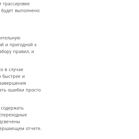
и трассировке
. Будет выполнено:
нительную
й и пригодной к
бору правил, и
о в случае
я быстрее и
 завершения
ать ошибки просто
 содержать
(переходные
одсвечены
вершающем отчете.