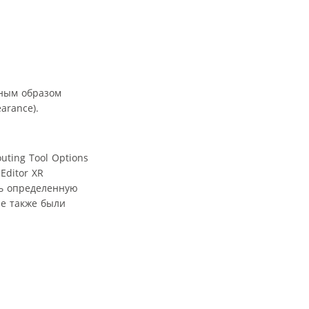
чным образом
arance).
ting Tool Options
Editor XR
ть определенную
ые также были