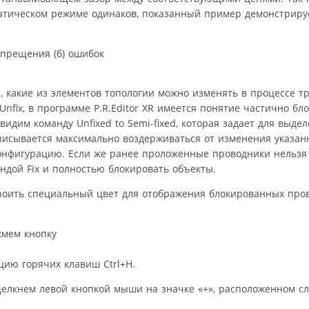
атическом режиме одинаков, показанный пример демонстрируе
.
 какие из элементов топологии можно изменять в процессе тр
Unfix, в программе P.R.Editor XR имеется понятие частично б
видим команду Unfixed to Semi-fixed, которая задает для выде
писывается максимально воздерживаться от изменения указан
конфигурацию. Если же ранее проложенные проводники нельзя
андой Fix и полностью блокировать объекты.
троить специальный цвет для отображения блокированных про
жмем кнопку
ию горячих клавиш Ctrl+H.
елкнем левой кнопкой мыши на значке «+», расположенном сл