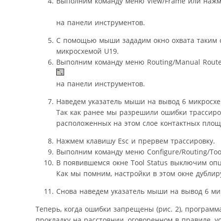
Выполним команду меню View/Frame или нажм
на панели инструментов.
С помощью мыши зададим окно охвата таким о
микросхемой U19.
Выполним команду меню Routing/Manual Rout
на панели инструментов.
Наведем указатель мыши на вывод 6 микросхе
Так как ранее мы разрешили ошибки трассиро
расположенных на этом слое контактных площ
Нажмем клавишу Esc и прервем трассировку.
Выполним команду меню Configure/Routing/Tool
В появившемся окне Tool Status выключим опц
Как мы помним, настройки в этом окне дублиру
Снова наведем указатель мыши на вывод 6 ми
Теперь, когда ошибки запрещены (рис. 2), программ
прокладку на расстоянии, оговоренном в правиле,