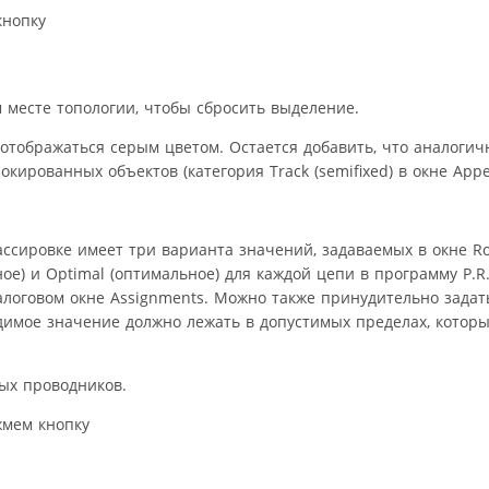
кнопку
месте топологии, чтобы сбросить выделение.
 отображаться серым цветом. Остается добавить, что аналоги
кированных объектов (категория Track (semifixed) в окне Appe
ссировке имеет три варианта значений, задаваемых в окне Rou
е) и Optimal (оптимальное) для каждой цепи в программу P.R.
алоговом окне Assignments. Можно также принудительно зада
димое значение должно лежать в допустимых пределах, котор
ых проводников.
жмем кнопку