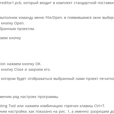
editor1.pcb, который входит в комплект стандартной поставк
выполним команду меню File/Open, в появившемся окне выбере
м кнопку Open.
ыбранным проектом.
жмем кнопку
tion нажмем кнопку OK.
кнопку Close и закроем его.
 в котором будет отображаться выбранный нами проект печатн
зменим ряд настроек программы.
ting Tool или нажмем комбинацию горячих клавиш Ctrl+T.
ним настройки, как показано на рис. 1, а именно: разрешим д