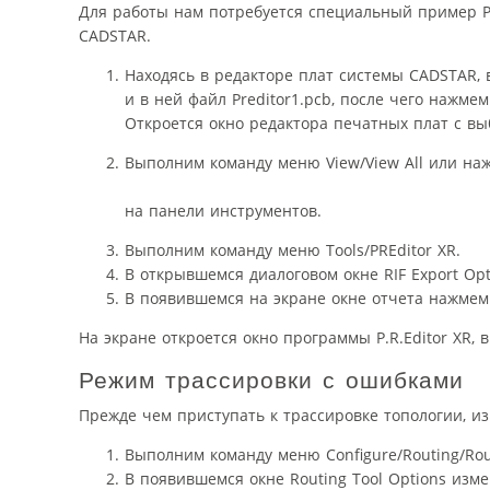
Для работы нам потребуется специальный пример Pr
CADSTAR.
Находясь в редакторе плат системы CADSTAR, 
и в ней файл Preditor1.pcb, после чего нажме
Откроется окно редактора печатных плат с в
Выполним команду меню View/View All или на
на панели инструментов.
Выполним команду меню Tools/PREditor XR.
В открывшемся диалоговом окне RIF Export Op
В появившемся на экране окне отчета нажмем 
На экране откроется окно программы P.R.Editor XR,
Режим трассировки с ошибками
Прежде чем приступать к трассировке топологии, и
Выполним команду меню Configure/Routing/Rou
В появившемся окне Routing Tool Options изме