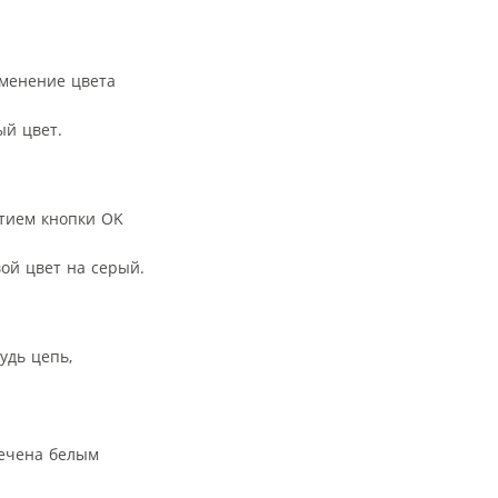
зменение цвета
ый цвет.
атием кнопки OK
ой цвет на серый.
удь цепь,
вечена белым