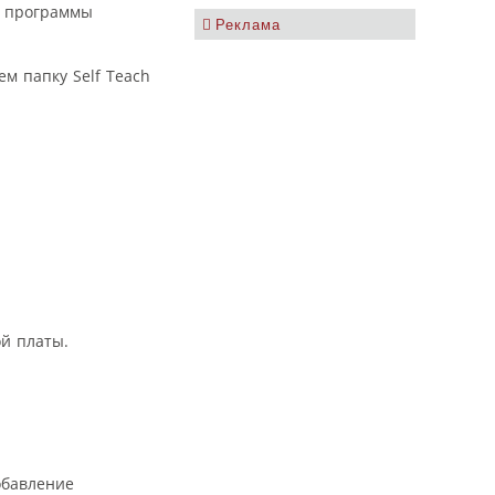
и программы
Реклама
м папку Self Teach
ой платы.
обавление