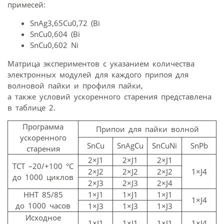
примесей:
SnAg3,65Cu0,72 (Bi
SnCu0,604 (Bi
SnCu0,602 Ni
Матрица экспериментов с указанием количества
электронных модулей для каждого припоя для
волновой пайки и профиля пайки,
а также условий ускоренного старения представлена
в таблице 2.
Программа
Припои для пайки волной
ускоренного
SnCu
SnAgCu
SnCuNi
SnPb
старения
2×J1
2×J1
2×J1
TCT –20/+100 °C
2×J2
2×J2
2×J2
1×J4
до 1000 циклов
2×J3
2×J3
2×J4
HHT 85/85
1×J1
1×J1
1×J1
1×J4
до 1000 часов
1×J3
1×J3
1×J3
Исходное
1×J1
1×J1
1×J1
1×J4