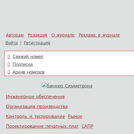
Авторам
Редакция
О журнале
Реклама в журнале
Войти
|
Регистрация
Свежий номер
Подписка
Архив номеров
Skip to content
Инженерное обеспечение
Меню
Организация производства
Контроль и тестирование
Рынок
Проектирование печатных плат
САПР