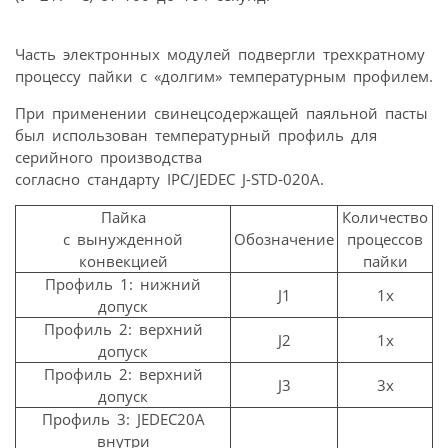
Часть электронных модулей подвергли трехкратному
процессу пайки с «долгим» температурным профилем.
При применении свинецсодержащей паяльной пасты
был использован температурный профиль для
серийного производства
согласно стандарту IPC/JEDEC J-STD-020A.
Пайка
Количество
с вынужденной
Обозначение
процессов
конвекцией
пайки
Профиль 1: нижний
J1
1x
допуск
Профиль 2: верхний
J2
1x
допуск
Профиль 2: верхний
J3
3x
допуск
Профиль 3: JEDEC20A
внутри