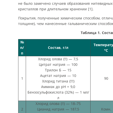
не было замечено случаев образования нитевидных
кристаллов при длительном хранении [1].
Покрытия, полученные химическим способом, отлич
толщине), чем нанесенные гальваническим способом
Таблица 1. Сост
№
Температу
п/
Состав, г/л
°С
п
Хлорид олова (!!) — 7,5
Цитрат натрия — 100
Трилон Б — 15
Ацетат натрия — 10
1
90
Хлорид титана (!!!)
Аммиак до рН = 9,0
Бензосульфокислота (32%) — 1 мл/
л
Хлорид олова (!!) — 18–75
2
Цианид натрия — 187,5
Комн.