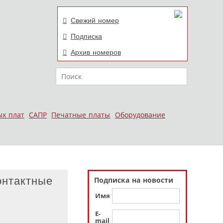
Свежий номер
Подписка
Архив номеров
Поиск
ых плат
САПР
Печатные платы
Оборудование
онтактные
Подписка на новости
Имя
E-
mail