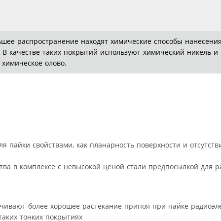
льшее распространение находят химические способы нанесен
 В качестве таких покрытий используют химический никель 
 химическое олово.
я пайки свойствами, как планарность поверхности и отсутст
ва в комплексе с невысокой ценой стали предпосылкой для р
чивают более хорошее растекание припоя при пайке радиоэл
таких тонких покрытиях