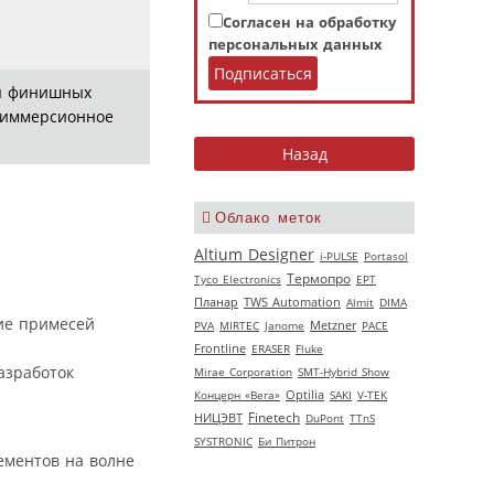
Согласен на обработку
персональных данных
ия финишных
и иммерсионное
Облако меток
Altium Designer
i-PULSE
Portasol
Термопро
Tyco Electronics
EPT
Планар
TWS Automation
Almit
DIMA
вие примесей
PVA
MIRTEC
Janome
Metzner
РАСЕ
Frontline
ERASER
Fluke
азработок
Mirae Corporation
SMT-Hybrid Show
Концерн «Вега»
Optilia
SAKI
V‑TEK
НИЦЭВТ
Finetech
DuPont
TTnS
SYSTRONIC
Би Питрон
ементов на волне