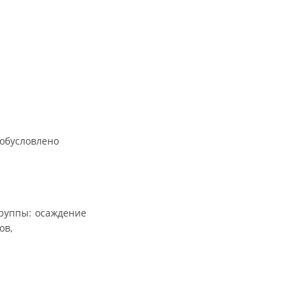
обусловлено
группы: осаждение
ов,