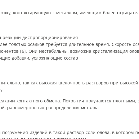
дложку, контактирующую с металлом, имеющим более отрицате
ем реакции диспропорционирования
олее толстых осадков требуется длительное время. Скорость ос
онентов [6]. Они нестабильны, возможна кристаллизация олов
ющие добавки, усложняющие состав
ительно, так как высокая щелочность растворов при высокой
у.
реакции контактного обмена. Покрытия получаются плотными, 
ой, равномерностью распределения металла
 погружения изделий в такой раствор соли олова, в котором 