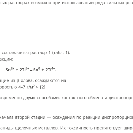
ных растворах возможно при использовании ряда сильных реа
 составляется раствор 1 (табл. 1),
акции:
2+
3+
0
4+
Sn
+ 2Ti
→Sn
+ 2Ti
.
ящие из β-олова, осаждаются на
2
оростью 4–7 г/м
·ч [2].
новременно двумя способами: контактного обмена и диспропор
 начала второй стадии — осаждения по реакции диспропорцио
цианиды щелочных металлов. Их токсичность препятствует шир