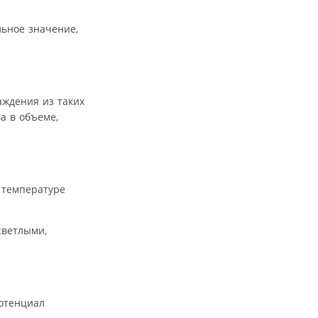
льное значение,
аждения из таких
а в объеме,
 температуре
светлыми,
потенциал