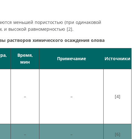
аются меньшей пористостью (при одинаковой
, и высокой равномерностью [2].
авы растворов химического осаждения олова
ра,
Время,
Примечание
Источники
мин
–
–
[4]
–
–
[6]