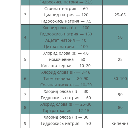
Гидроокись натрия — 22,5
Станнат натрия — 60
3
Цианид натрия — 120
25–65
Гидроокись натрия — 7,5
Хлорид олова (!!) — 100
Гидроокись натрия — 160
4
90
Ацетат натрия — 10
Цитрат натрия — 100
Хлорид олова (!!) — 4,0
5
Тиомочевина — 50
25
Кислота серная — 10–20
Хлорид олова (!!) — 8–16
6
Тиомочевина — 80–90
50–100
Соляная кислота — 10–20
Хлорид олова (!!) — 30
7
90
Гидроокись натрия — 60
Хлорид олова (!!) — 25–30
8
80
Тартрат калия — 12–15
Хлорид олова (!!) — 30
9
Гидроокись натрия — 90
Кипени