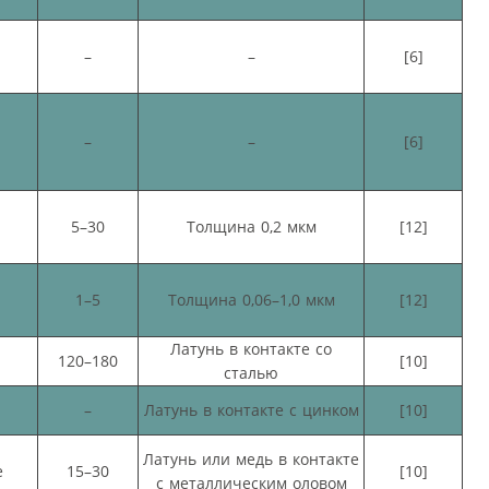
–
–
[6]
–
–
[6]
5–30
Толщина 0,2 мкм
[12]
1–5
Толщина 0,06–1,0 мкм
[12]
Латунь в контакте со
120–180
[10]
сталью
–
Латунь в контакте с цинком
[10]
Латунь или медь в контакте
е
15–30
[10]
с металлическим оловом