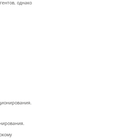
гентов, однако
ционирования.
нирования.
окому