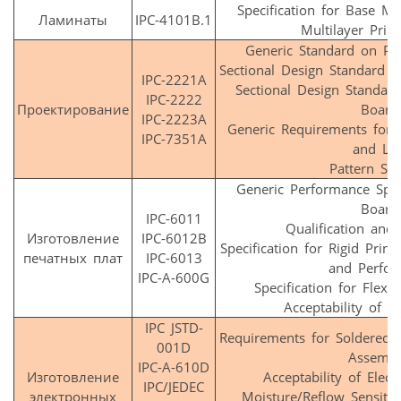
Specification for Base Ma
Ламинаты
IPC-4101B.1
Multilayer Prin
Generic Standard on Pr
Sectional Design Standard f
IPC-2221A
Sectional Design Standard
IPC-2222
Проектирование
Board
IPC-2223A
Generic Requirements for 
IPC-7351A
and La
Pattern St
Generic Performance Speci
Board
IPC-6011
Qualification and
Изготовление
IPC-6012B
Specification for Rigid Prin
печатных плат
IPC-6013
and Perfor
IPC-A-600G
Specification for Flexi
Acceptability of P
IPC JSTD-
Requirements for Soldered El
001D
Assembl
IPC-A-610D
Изготовление
Acceptability of Elec
IPC/JEDEC
электронных
Moisture/Reflow Sensitivi