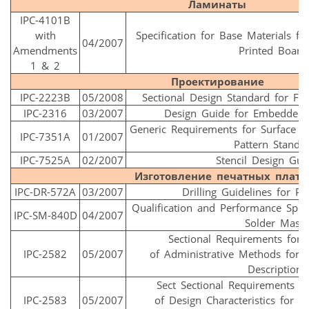
Ламинаты
IPC-4101B
with
Specification for Base Materials fo
04/2007
Amendments
Printed Board
1 & 2
Проектирование
IPC-2223B
05/2008
Sectional Design Standard for Fle
IPC-2316
03/2007
Design Guide for Embedded 
Generic Requirements for Surface 
IPC-7351A
01/2007
Pattern Standa
IPC-7525A
02/2007
Stencil Design Gui
Изготовление печатных плат
IPC-DR-572A
03/2007
Drilling Guidelines for P
Qualification and Performance Spec
IPC-SM-840D
04/2007
Solder Mask
Sectional Requirements for 
IPC-2582
05/2007
of Administrative Methods for 
Description
Sect Sectional Requirements f
IPC-2583
05/2007
of Design Characteristics for 