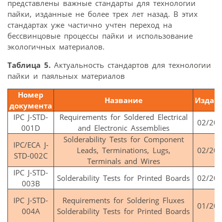
представлены важные стандарты для технологии
пайки, изданные не более трех лет назад. В этих
стандартах уже частично учтен переход на
бессвинцовые процессы пайки и использование
экологичных материалов.
Таблица 5.
Актуальность стандартов для технологии
пайки и паяльных материалов
Номер
Название
Издан
документа
IPC J-STD-
Requirements for Soldered Electrical
02/20
001D
and Electronic Assemblies
Solderability Tests for Component
IPC/ECA J-
Leads, Terminations, Lugs,
02/20
STD-002C
Terminals and Wires
IPC J-STD-
Solderability Tests for Printed Boards
02/20
003B
IPC J-STD-
Requirements for Soldering Fluxes
01/20
004A
Solderability Tests for Printed Boards