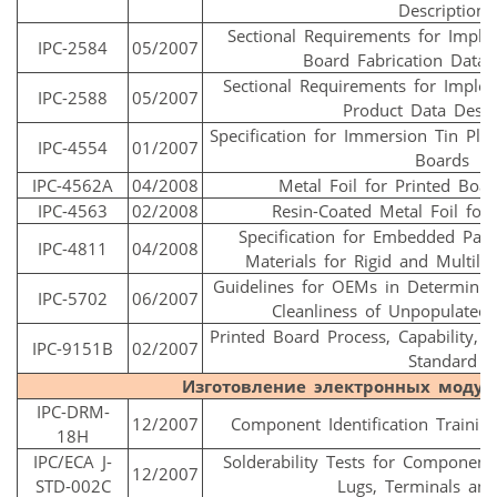
Description
Sectional Requirements for Imple
IPC-2584
05/2007
Board Fabrication Data 
Sectional Requirements for Implem
IPC-2588
05/2007
Product Data Descr
Specification for Immersion Tin Plati
IPC-4554
01/2007
Boards
IPC-4562A
04/2008
Metal Foil for Printed Boar
IPC-4563
02/2008
Resin-Coated Metal Foil for
Specification for Embedded Pass
IPC-4811
04/2008
Materials for Rigid and Multila
Guidelines for OEMs in Determining
IPC-5702
06/2007
Cleanliness of Unpopulated 
Printed Board Process, Capability, 
IPC-9151B
02/2007
Standard
Изготовление электронных модул
IPC-DRM-
12/2007
Component Identification Trainin
18H
IPC/ECA J-
Solderability Tests for Component
12/2007
STD-002C
Lugs, Terminals and