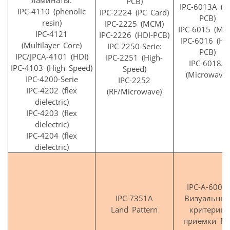
PCB)
IPC-6013A (fl
IPC-4110 (phenolic
IPC-2224 (PC Card)
PCB)
resin)
IPC-2225 (MCM)
IPC-6015 (MC
IPC-4121
IPC-2226 (HDI-PCB)
IPC-6016 (HD
(Multilayer Core)
IPC-2250-Serie:
PCB)
IPC/JPCA-4101 (HDI)
IPC-2251 (High-
IPC-6018A
IPC-4103 (High Speed)
Speed)
(Microwave)
IPC-4200-Serie
IPC-2252
IPC-4202 (flex
(RF/Microwave)
dielectric)
IPC-4203 (flex
dielectric)
IPC-4204 (flex
dielectric)
IPC-A-600G
IPC-7351A
Визуальны
Land Pattern
критерии
приемки П