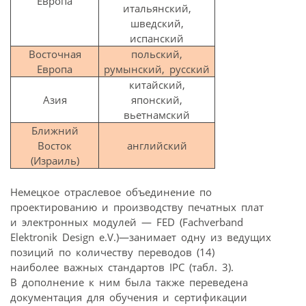
Европа
итальянский,
шведский,
испанский
Восточная
польский,
Европа
румынский, русский
китайский,
Азия
японский,
вьетнамский
Ближний
Восток
английский
(Израиль)
Немецкое отраслевое объединение по
проектированию и производству печатных плат
и электронных модулей — FED (Fachverband
Elektronik Design e.V.)—занимает одну из ведущих
позиций по количеству переводов (14)
наиболее важных стандартов IPC (табл. 3).
В дополнение к ним была также переведена
документация для обучения и сертификации