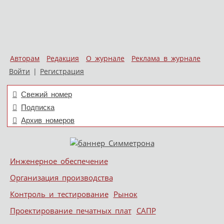
Авторам
Редакция
О журнале
Реклама в журнале
Войти
|
Регистрация
Свежий номер
Подписка
Архив номеров
Skip to content
Инженерное обеспечение
Меню
Организация производства
Контроль и тестирование
Рынок
Проектирование печатных плат
САПР