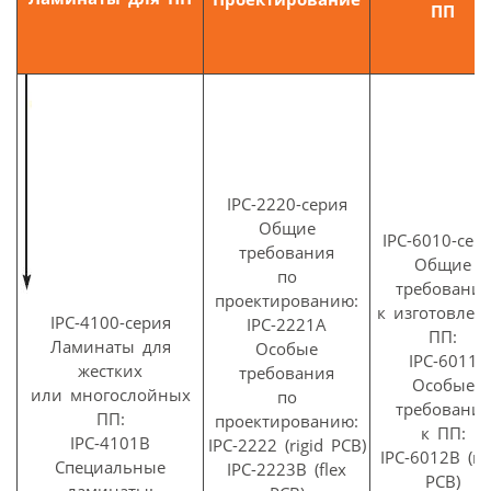
ПП
IPC-2220-серия
Общие
IPC-6010-сер
требования
Общие
по
требования
проектированию:
к изготовлен
IPC-4100-серия
IPC-2221A
ПП:
Ламинаты для
Особые
IPC-6011
жестких
требования
Особые
или многослойных
по
требования
ПП:
проектированию:
к ПП:
IPC-4101B
IPC-2222 (rigid PCB)
IPC-6012B (rig
Специальные
IPC-2223B (flex
PCB)
ламинаты: