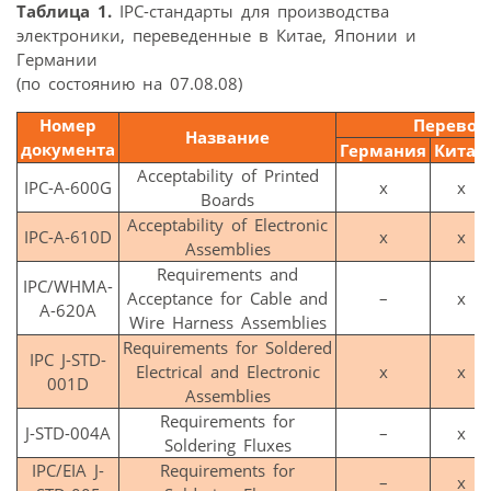
Таблица 1.
IPC-стандарты для производства
электроники, переведенные в Китае, Японии и
Германии
(по состоянию на 07.08.08)
Номер
Перевод
Название
документа
Германия
Китай
Acceptability of Printed
IPC-A-600G
x
x
Boards
Acceptability of Electronic
IPC-A-610D
x
x
Assemblies
Requirements and
IPC/WHMA-
Acceptance for Cable and
–
x
A-620A
Wire Harness Assemblies
Requirements for Soldered
IPC J-STD-
Electrical and Electronic
x
x
001D
Assemblies
Requirements for
J-STD-004A
–
x
Soldering Fluxes
IPC/EIA J-
Requirements for
–
x