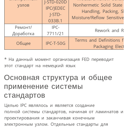
J-STD-020D
узлов
Nonhermetic Solid State S
IPC/JEDEC
Handling, Packing, Sh
J-STD-
Moisture/Reflow Sensitive 
033B.1
Ремонт/
IPC-
Rework and Rep
Доработка
7711/21
Terms and Definitions for
Общее
IPC-T-50G
Packaging Electro
* На данный момент организация FED переводит
этот стандарт на немецкий язык
Основная структура и общее
применение системы
стандартов
Целью IPC являлось и является создание
полной системы стандартов, начиная от ламинатов и
проектирования и заканчивая конечным
электронным узлом. Отдельные стандарты для