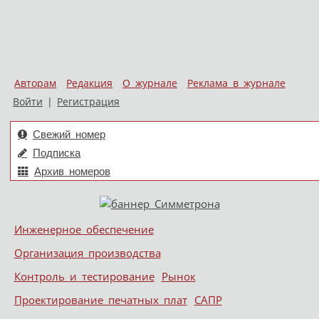
Авторам
Редакция
О журнале
Реклама в журнале
Войти
|
Регистрация
Свежий номер
Подписка
Архив номеров
Skip to content
Инженерное обеспечение
Меню
Организация производства
Контроль и тестирование
Рынок
Проектирование печатных плат
САПР