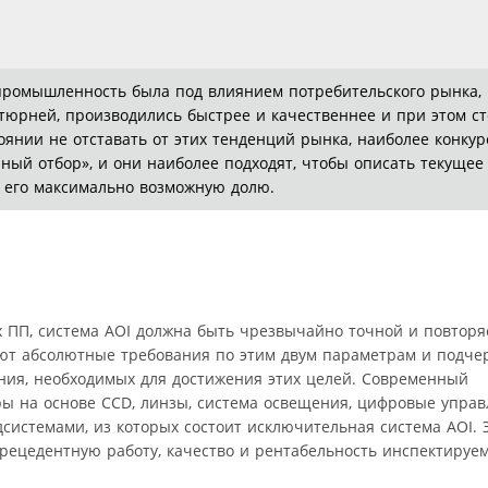
 промышленность была под влиянием потребительского рынка,
тюрней, производились быстрее и качественнее и при этом ст
тоянии не отставать от этих тенденций рынка, наиболее конку
нный отбор», и они наиболее подходят, чтобы описать текущее
ь его максимально возможную долю.
х ПП, система AOI должна быть чрезвычайно точной и повтор
ют абсолютные требования по этим двум параметрам и подче
ния, необходимых для достижения этих целей. Современный
еры на основе CCD, линзы, система освещения, цифровые упр
истемами, из которых состоит исключительная система AOI. 
рецедентную работу, качество и рентабельность инспектируе