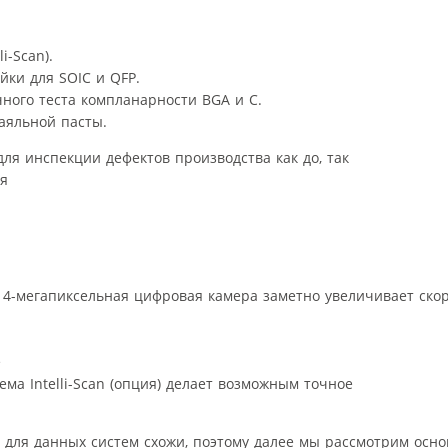
i-Scan).
йки для SOIC и QFP.
ного теста компланарности BGA и C.
аяльной пасты.
ля инспекции дефектов производства как до, так
ля
 4-мегапиксельная цифровая камера заметно увеличивает скор
е
ма Intelli-Scan (опция) делает возможным точное
 для данных систем схожи, поэтому далее мы рассмотрим осн