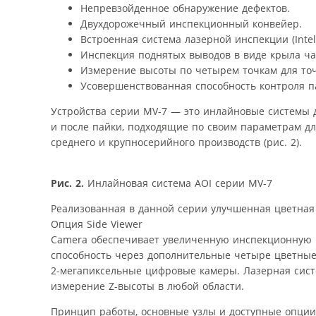
Непревзойденное обнаружение дефектов.
Двухдорожечный инспекционный конвейер.
Встроенная система лазерной инспекции (Intell
Инспекция поднятых выводов в виде крыла ча
Измерение высоты по четырем точкам для точ
Усовершенствованная способность контроля п
Устройства серии MV-7 — это инлайновые системы д
и после пайки, подходящие по своим параметрам д
среднего и крупносерийного производств (рис. 2).
Рис. 2.
Инлайновая система AOI серии MV-7
Реализованная в данной серии улучшенная цветная
Опция Side Viewer
Camera обеспечивает увеличенную инспекционную
способность через дополнительные четыре цветны
2-мегапиксельные цифровые камеры. Лазерная систе
измерение Z-высоты в любой области.
Принцип работы, основные узлы и доступные опции