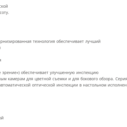
ской
соту.
дернизированная технология обеспечивает лучший
м
м
вое зрение») обеспечивает улучшенную инспекцию
ым камерам для цветной съемки и для бокового обзора. Сери
 автоматической оптической инспекции в настольном исполнен
ой