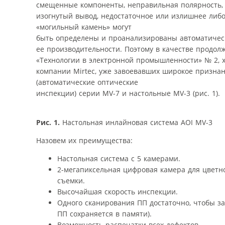
смещенные компоненты, неправильная полярность,
изогнутый вывод, недостаточное или излишнее либо
«могильный камень» могут
быть определены и проанализированы автоматичес
ее производительности. Поэтому в качестве продол
«Технологии в электронной промышленности» № 2, х
компании Mirtec, уже завоевавших широкое призна
(автоматические оптические
инспекции) серии MV-7 и настольные MV-3 (рис. 1).
Рис. 1.
Настольная инлайновая система AOI MV-3
Назовем их преимущества:
Настольная система с 5 камерами.
2-мегапиксельная цифровая камера для цветн
съемки.
Высочайшая скорость инспекции.
Одного сканирования ПП достаточно, чтобы з
ПП сохраняется в памяти).
Возможность распечатки всех дефектов.