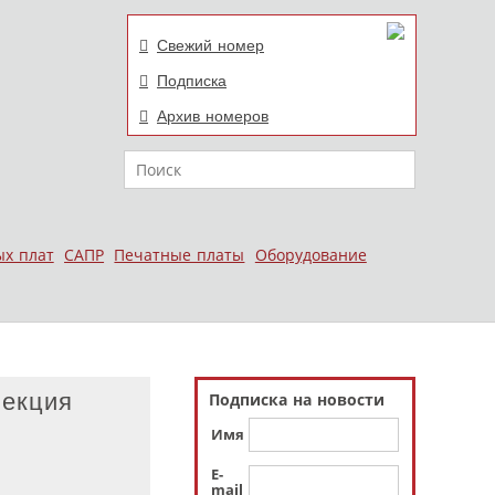
Свежий номер
Подписка
Архив номеров
Поиск
ых плат
САПР
Печатные платы
Оборудование
пекция
Подписка на новости
Имя
E-
mail