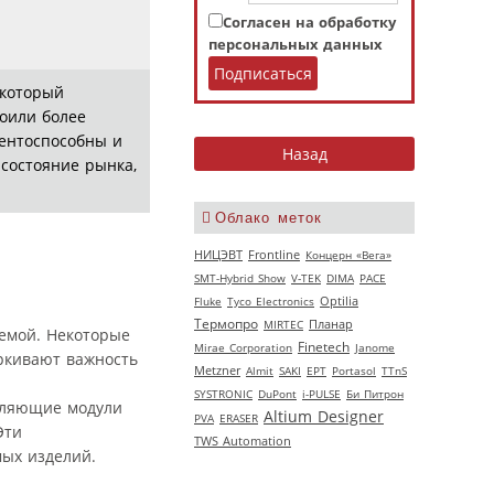
Согласен на обработку
персональных данных
 который
оили более
рентоспособны и
 состояние рынка,
Облако меток
НИЦЭВТ
Frontline
Концерн «Вега»
SMT-Hybrid Show
V‑TEK
DIMA
РАСЕ
Fluke
Tyco Electronics
Optilia
Термопро
MIRTEC
Планар
яемой. Некоторые
Finetech
Mirae Corporation
Janome
ркивают важность
Metzner
Almit
SAKI
EPT
Portasol
TTnS
SYSTRONIC
DuPont
i-PULSE
Би Питрон
авляющие модули
Altium Designer
PVA
ERASER
Эти
TWS Automation
мых изделий.