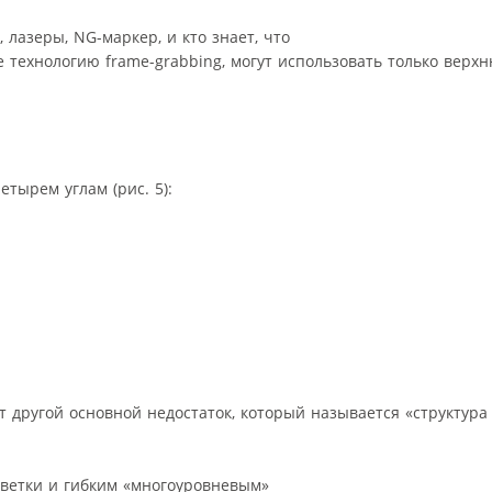
лазеры, NG-маркер, и кто знает, что
е технологию frame-grabbing, могут использовать только ве
тырем углам (рис. 5):
т другой основной недостаток, который называется «структур
светки и гибким «многоуровневым»