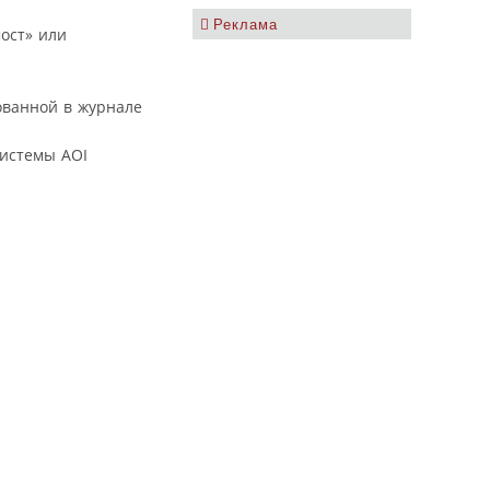
Реклама
ост» или
ованной в журнале
системы AOI