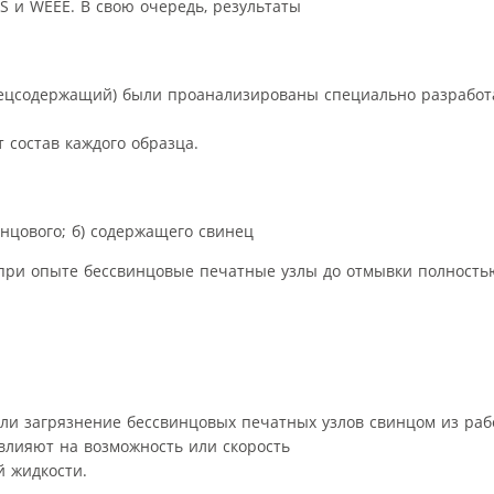
HS и WEEE. В свою очередь, результаты
нецсодержащий) были проанализированы специально разрабо
 состав каждого образца.
инцового; б) содержащего свинец
е при опыте бессвинцовые печатные узлы до отмывки полность
 ли загрязнение бессвинцовых печатных узлов свинцом из раб
влияют на возможность или скорость
й жидкости.