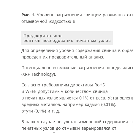
Рис. 1.
Уровень загрязнения свинцом различных отм
отмывочной жидкостью B
Предварительное
рентген-исследование печатных узлов
Для определения уровня содержания свинца в обра
проведен их предварительный анализ.
Потенциально возможные загрязнения определялис
(XRF Technology).
Согласно требованиям директивы RoHS
и WEEE допустимым количеством свинца
в печатных узлах является 0,1% от веса. Установле
вредных металлов, например кадмия (0,01%),
ртути (0,1%) и т. д.
В нашем случае результат измерений содержания с
печатных узлов до отмывки варьировался от