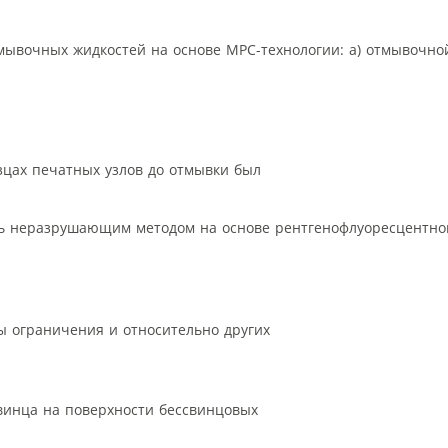
ывочных жидкостей на основе MPC-технологии: а) отмывочной
зцах печатных узлов до отмывки был
ь неразрушающим методом на основе рентгенофлуоресцентно
ны ограничения и относительно других
винца на поверхности бессвинцовых