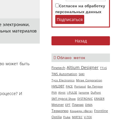
Согласен на обработку
персональных данных
 электроники,
льных материалов
Облако меток
во может быть
Altium Designer
Finetech
TTnS
TWS Automation
SAKI
Tyco Electronics
Mirae Corporation
НИЦЭВТ
РАСЕ
Portasol
Би Питрон
PVA
Almit
i-PULSE
Janome
DuPont
роцессе? И
SMT-Hybrid Show
SYSTRONIC
ERASER
Metzner
EPT
Планар
DIMA
Термопро
Концерн «Вега»
Frontline
Optilia
Fluke
MIRTEC
V‑TEK