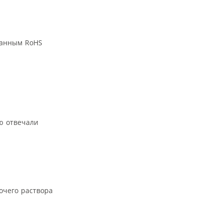
танным RoHS
ю отвечали
очего раствора