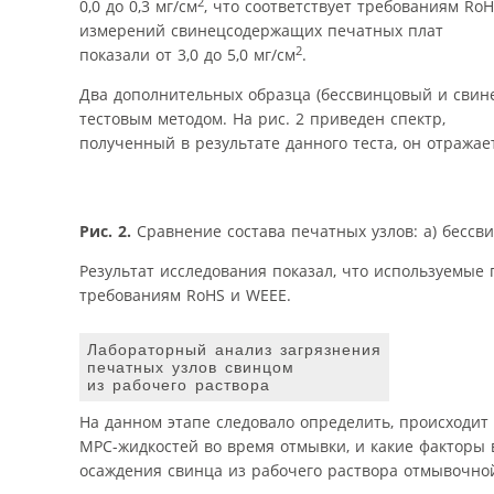
2
0,0 до 0,3 мг/см
, что соответствует требованиям Ro
измерений свинецсодержащих печатных плат
2
показали от 3,0 до 5,0 мг/см
.
Два дополнительных образца (бессвинцовый и сви
тестовым методом. На рис. 2 приведен спектр,
полученный в результате данного теста, он отражает
Рис. 2.
Сравнение состава печатных узлов: а) бессв
Результат исследования показал, что используемы
требованиям RoHS и WEEE.
Лабораторный анализ загрязнения
печатных узлов свинцом
из рабочего раствора
На данном этапе следовало определить, происходит
MPC-жидкостей во время отмывки, и какие факторы 
осаждения свинца из рабочего раствора отмывочно