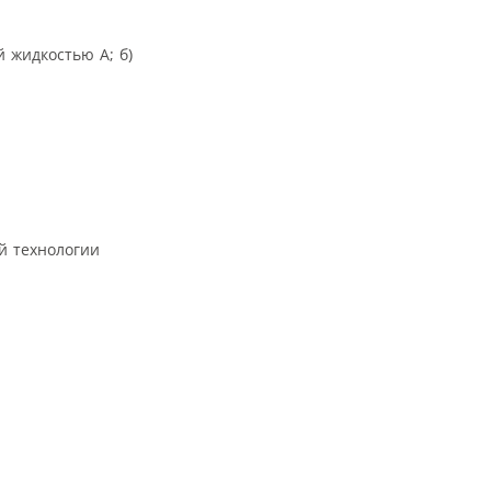
 жидкостью А; б)
й технологии