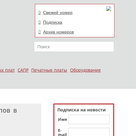
Свежий номер
Подписка
Архив номеров
Поиск
ых плат
САПР
Печатные платы
Оборудование
лов в
Подписка на новости
Имя
E-
mail