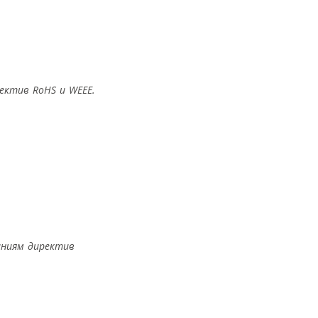
ектив RoHS и WEEE.
аниям директив