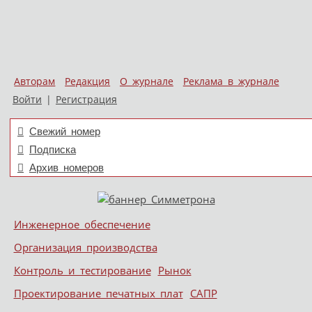
Авторам
Редакция
О журнале
Реклама в журнале
Войти
|
Регистрация
Свежий номер
Подписка
Архив номеров
Skip to content
Инженерное обеспечение
Меню
Организация производства
Контроль и тестирование
Рынок
Проектирование печатных плат
САПР