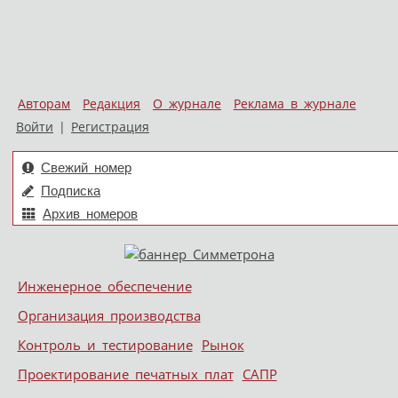
Авторам
Редакция
О журнале
Реклама в журнале
Войти
|
Регистрация
Свежий номер
Подписка
Архив номеров
Skip to content
Инженерное обеспечение
Меню
Организация производства
Контроль и тестирование
Рынок
Проектирование печатных плат
САПР