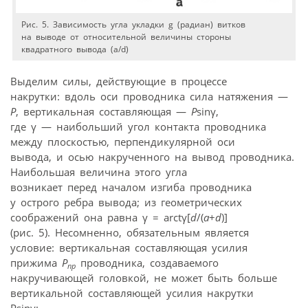
Рис. 5. Зависимость угла укладки g (радиан) витков
на выводе от относительной величины стороны
квадратного вывода (a/d)
Выделим силы, действующие в процессе
накрутки: вдоль оси проводника сила натяжения —
Р
, вертикальная составляющая —
Р
sinγ,
где γ — наибольший угол контакта проводника
между плоскостью, перпендикулярной оси
вывода, и осью накрученного на вывод проводника.
Наибольшая величина этого угла
возникает перед началом изгиба проводника
у острого ребра вывода; из геометрических
соображений она равна γ = arctγ[
d
/(
a
+
d
)]
(рис. 5). Несомненно, обязательным является
условие: вертикальная составляющая усилия
прижима
Р
проводника, создаваемого
пр
накручивающей головкой, не может быть больше
вертикальной составляющей усилия накрутки