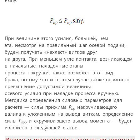
Рsinγ:
При величине этого усилия, большей, чем
эта, несмотря на правильный шаг осевой подачи,
будем получать «нахлест» витков друг
на друга. При меньшем угле контакта, возникающем
в начальные, наладочные этапы
процесса накрутки, также возможен этот вид
брака, потому что и в этом случае также возможно
превышение допустимой величины
осевого усилия при наладке процесса вручную.
Методика определения силовых параметров для
расчета — силы прижима
Р
накручивающего
пр
валика к уложенным на вывод виткам, определение
силы
Р
и скручивающего вывод момента — будет
гор
изложена в следующей статье.
Витки с просветом и витки по спирали