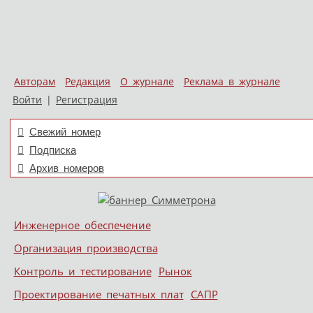
Авторам
Редакция
О журнале
Реклама в журнале
Войти
|
Регистрация
Свежий номер
Подписка
Архив номеров
Skip to content
Инженерное обеспечение
Меню
Организация производства
Контроль и тестирование
Рынок
Проектирование печатных плат
САПР