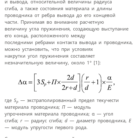
и вывода, относительной величины радиуса
сгиба, а также состояния материала и длины
проводника от ребра вывода до его концевой
части. Принимая во внимание расчетную
величину угла пружинения, создающую выступание
его конца, расположенного между
последними ребрами контакта вывода и проводника,
можно установить, что при условиях
накрутки угол пружинения составляет
незначительную величину, около 1° [1]:
где
S
— экстраполированный предел текучести
p
материала проводника;
П
— модуль
упрочнения материала проводника; α — угол
сгиба;
r
— радиус сгиба;
d
— диаметр проводника,
Е
— модуль упругости первого рода.