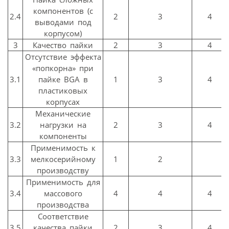
компонентов (с
2.4
2
3
4
выводами под
корпусом)
3
Качество пайки
2
3
4
Отсутствие эффекта
«попкорна» при
3.1
пайке BGA в
1
3
4
пластиковых
корпусах
Механические
3.2
нагрузки на
2
3
4
компоненты
Применимость к
3.3
мелкосерийному
1
2
производству
Применимость для
3.4
массового
4
4
4
производства
Соответствие
3.5
качества пайки
2
3
4