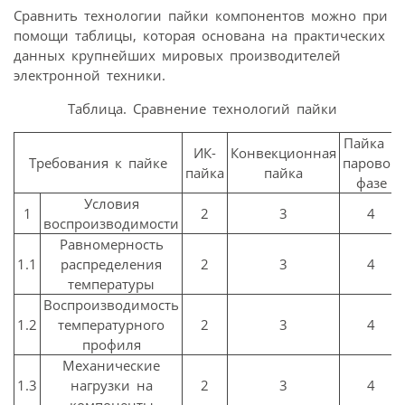
Сравнить технологии пайки компонентов можно при
помощи таблицы, которая основана на практических
данных крупнейших мировых производителей
электронной техники.
Таблица. Сравнение технологий пайки
Пайка в
ИК-
Конвекционная
Требования к пайке
паровой
пайка
пайка
фазе
Условия
1
2
3
4
воспроизводимости
Равномерность
1.1
распределения
2
3
4
температуры
Воспроизводимость
1.2
температурного
2
3
4
профиля
Механические
1.3
нагрузки на
2
3
4
компоненты