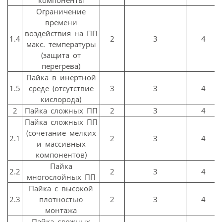
Ограничение
времени
воздействия на ПП
1.4
2
3
4
макс. температуры
(защита от
перегрева)
Пайка в инертной
1.5
среде (отсутствие
3
3
4
кислорода)
2
Пайка сложных ПП
2
3
4
Пайка сложных ПП
(сочетание мелких
2.1
2
3
4
и массивных
компонентов)
Пайка
2.2
2
3
4
многослойных ПП
Пайка с высокой
2.3
плотностью
2
3
4
монтажа
Пайка сложных