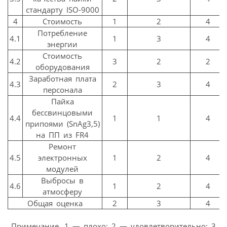
стандарту ISO-9000
4
Стоимость
1
2
4
Потребление
4.1
1
3
4
энергии
Стоимость
4.2
3
2
2
оборудования
Заработная плата
4.3
2
3
4
персонала
Пайка
бессвинцовыми
4.4
1
1
4
припоями (SnAg3,5)
на ПП из FR4
Ремонт
4.5
электронных
1
2
4
модулей
Выбросы в
4.6
1
2
4
атмосферу
Общая оценка
2
3
4
Примечание. 1 — плохо; 2 — удовлетворительно; 3