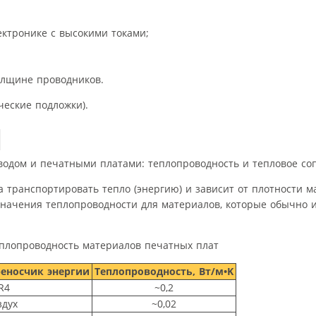
ктронике с высокими токами;
олщине проводников.
еские подложки).
тводом и печатными платами: теплопроводность и тепловое со
 транспортировать тепло (энергию) и зависит от плотности м
значения теплопроводности для материалов, которые обычно 
плопроводность материалов печатных плат
еносчик энергии
Теплопроводность, Вт/м•K
R4
~0,2
здух
~0,02