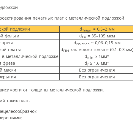
одложкой
оектирования печатных плат с металлической подложкой
ской подложки
d
= 0,5–2 мм
Träger
й фольги
d
= 35–105 мкм
Cu
епрега
d
~ 0,06–0,15 мм
Isolation
ной платы
d
как можно тоньше (0,1–0,3 мм
FR4
 в металлической подложке
d
≥ 1мм*
min
 фреза
d
≥ 1,6 мм*
f
й маски
Без ограничения
окрытия
Без ограничения
ависимости от толщины металлической подложки.
й таких плат:
нецелесообразно);
верстиями;