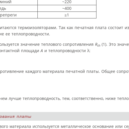
миний
~220
едь
~400
препреги
≥1
итаются термоизоляторами. Так как печатная плата состоит и
ие ее теплопроводности.
пользуется значение теплового сопротивления
R
(1). Это знач
th
контактной площади
A
и теплопроводности λ:
противление каждого материала печатной платы. Общее сопр
 чем лучше теплопроводность, тем, соответственно, ниже тепл
ования платы
ового материала используется металлическое основание или с