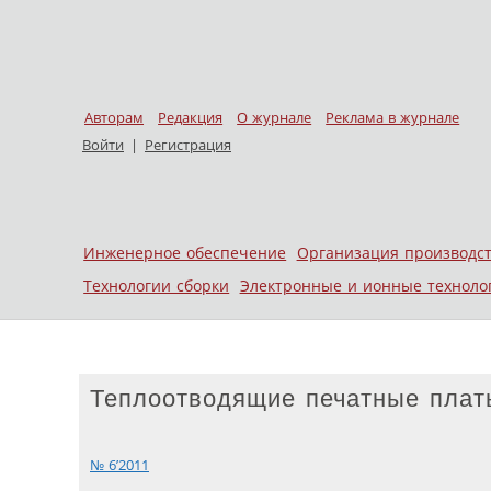
Авторам
Редакция
О журнале
Реклама в журнале
Войти
|
Регистрация
Skip to content
Инженерное обеспечение
Организация производс
Меню
Технологии сборки
Электронные и ионные техноло
Теплоотводящие печатные плат
№ 6’2011