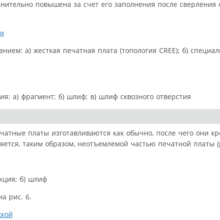
лнительно повышена за счет его заполнения после сверления
анием: а) жесткая печатная плата (топология CREE); б) специа
я: a) фрагмент; б) шлиф; в) шлиф сквозного отверстия
чатные платы изготавливаются как обычно, после чего они кр
ется, таким образом, неотъемлемой частью печатной платы (р
укция; б) шлиф
а рис. 6.