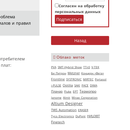
Согласен на обработку
персональных данных
роблема
иалов и правил
Облако меток
отребителем
плат:
PVA
SMT-Hybrid Show
TTnS
V‑TEK
Би Питрон
Metzner
Концерн «Вега»
Frontline
SYSTRONIC
MIRTEC
Portasol
i-PULSE
Optilia
SAKI
РАСЕ
DIMA
Термопро
Планар
Fluke
EPT
Janome
Almit
Mirae Corporation
Altium Designer
TWS Automation
ERASER
НИЦЭВТ
Tyco Electronics
DuPont
Finetech