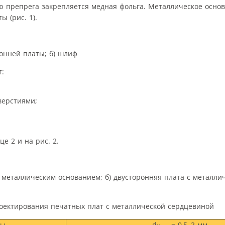
 препрега закрепляется медная фольга. Металлическое основ
 (рис. 1).
ронней платы; б) шлиф
:
верстиями;
 2 и на рис. 2.
 с металлическим основанием; б) двусторонняя плата с металли
ектирования печатных плат с металлической сердцевиной
ны
d
= 0,5–2 мм