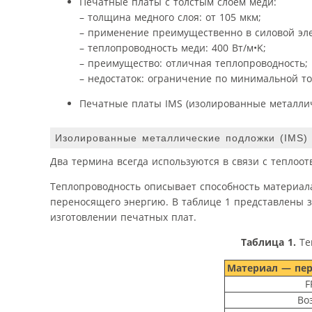
Печатные платы с толстым слоем меди:
– толщина медного слоя: от 105 мкм;
– применение преимущественно в силовой эле
– теплопроводность меди: 400 Вт/м•K;
– преимущество: отличная теплопроводность;
– недостаток: ограничение по минимальной т
Печатные платы IMS (изолированные металлич
Изолированные металлические подложки (IMS)
Два термина всегда используются в связи с теплоо
Теплопроводность описывает способность материала
переносящего энергию. В таблице 1 представлены 
изготовлении печатных плат.
Таблица 1.
Те
Материал — пер
F
Во