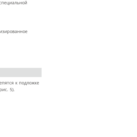
 специальной
лизированное
епятся к подложке
ис. 5).