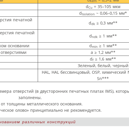
Kern
d
= 35–105 мкм
Cu
d
~ 0,06–0,15 мм*
Isolation
рстия печатной
d
≥ 0,3 мм**
dk
ерстия печатной
d
≥ 1 мм**
ndk
ком основании
d
≥ 1 мм**
min
 отверстиями
a ≥ 1,2 мм**
d
≥ 1,6 мм**
f
Зеленый, белый, черный
HAL, HAL бессвинцовый, OSP, химический 
Sn***
мера отверстий (в двусторонних печатных платах IMS), кото
заполнены.
 от толщины металлического основания.
ческое олово» принципиально не рекомендуется.
нованием различных конструкций