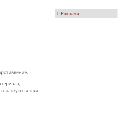
Реклама
противление.
атериала,
используются при