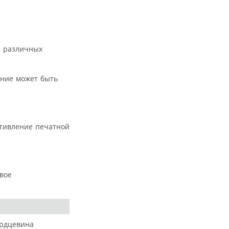
з различных
ение может быть
отивление печатной
овое
ердцевина