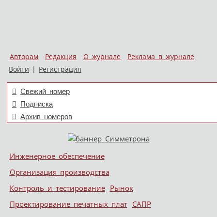
Авторам
Редакция
О журнале
Реклама в журнале
Войти
|
Регистрация
Свежий номер
Подписка
Архив номеров
Skip to content
Инженерное обеспечение
Меню
Организация производства
Контроль и тестирование
Рынок
Проектирование печатных плат
САПР