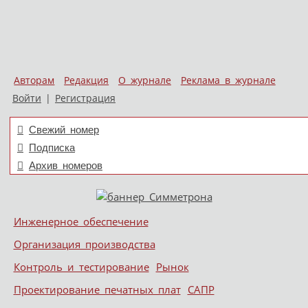
Авторам
Редакция
О журнале
Реклама в журнале
Войти
|
Регистрация
Свежий номер
Подписка
Архив номеров
Skip to content
Инженерное обеспечение
Меню
Организация производства
Контроль и тестирование
Рынок
Проектирование печатных плат
САПР