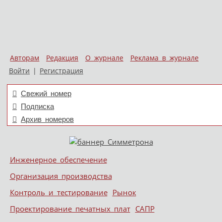
Авторам
Редакция
О журнале
Реклама в журнале
Войти
|
Регистрация
Свежий номер
Подписка
Архив номеров
Skip to content
Инженерное обеспечение
Меню
Организация производства
Контроль и тестирование
Рынок
Проектирование печатных плат
САПР