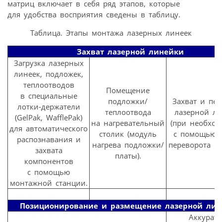
матриц включает в себя ряд этапов, которые
для удобства восприятия сведены в таблицу.
Таблица. Этапы монтажа лазерных линеек
Захват лазерной линейки
Загрузка лазерных
линеек, подложек,
теплоотводов
Помещение
в специальные
подложки/
Захват и пер
лотки-держатели
теплоотвода
лазерной л
(GelPak, WafflePak)
на нагревательный
(при необход
для автоматического
столик (модуль
с помощью 
распознавания и
нагрева подложки/
переворота к
захвата
платы).
компонентов
с помощью
монтажной станции.
Позиционирование и размещение лазерной лин
Аккурат