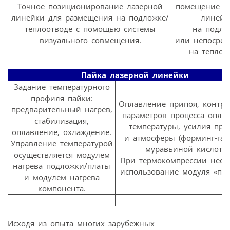
Точное позиционирование лазерной
помещение л
линейки для размещения на подложке/
линейк
теплоотводе с помощью системы
на подло
визуального совмещения.
или непосред
на теплоо
Пайка лазерной линейки
Задание температурного
профиля пайки:
Оплавление припоя, контро
предварительный нагрев,
параметров процесса оплав
стабилизация,
температуры, усилия пр
оплавление, охлаждение.
и атмосферы (форминг-газ
Управление температурой
муравьиной кислоты)
осуществляется модулем
При термокомпрессии необ
нагрева подложки/платы
использование модуля «пр
и модулем нагрева
компонента.
Исходя из опыта многих зарубежных