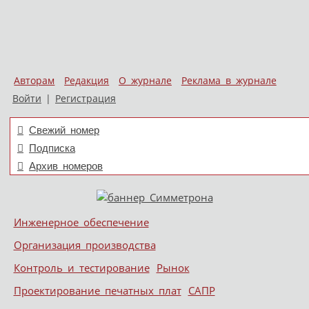
Авторам
Редакция
О журнале
Реклама в журнале
Войти
|
Регистрация
Свежий номер
Подписка
Архив номеров
Skip to content
Инженерное обеспечение
Меню
Организация производства
Контроль и тестирование
Рынок
Проектирование печатных плат
САПР