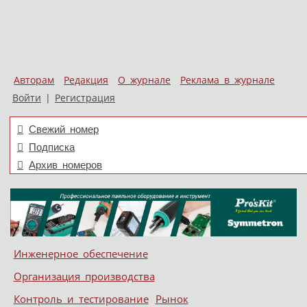
Авторам
Редакция
О журнале
Реклама в журнале
Войти
|
Регистрация
Свежий номер
Подписка
Архив номеров
Skip to content
Инженерное обеспечение
Меню
Организация производства
Контроль и тестирование
Рынок