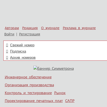
Авторам
Редакция
О журнале
Реклама в журнале
Войти
|
Регистрация
Свежий номер
Подписка
Архив номеров
Skip to content
Инженерное обеспечение
Меню
Организация производства
Контроль и тестирование
Рынок
Проектирование печатных плат
САПР