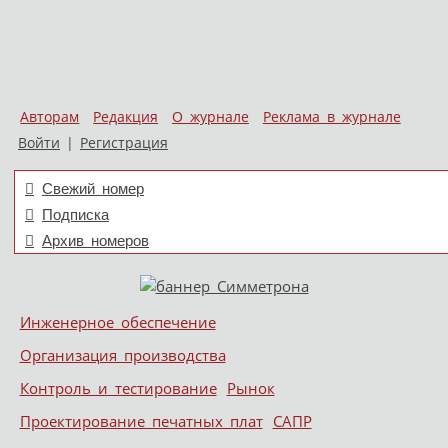
Авторам
Редакция
О журнале
Реклама в журнале
Войти
|
Регистрация
Свежий номер
Подписка
Архив номеров
Skip to content
Инженерное обеспечение
Меню
Организация производства
Контроль и тестирование
Рынок
Проектирование печатных плат
САПР