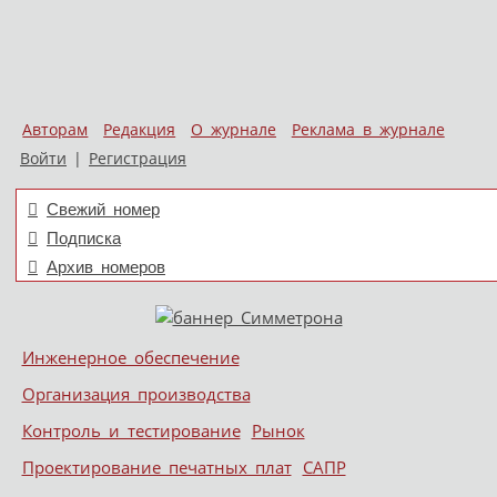
Авторам
Редакция
О журнале
Реклама в журнале
Войти
|
Регистрация
Свежий номер
Подписка
Архив номеров
Skip to content
Инженерное обеспечение
Меню
Организация производства
Контроль и тестирование
Рынок
Проектирование печатных плат
САПР