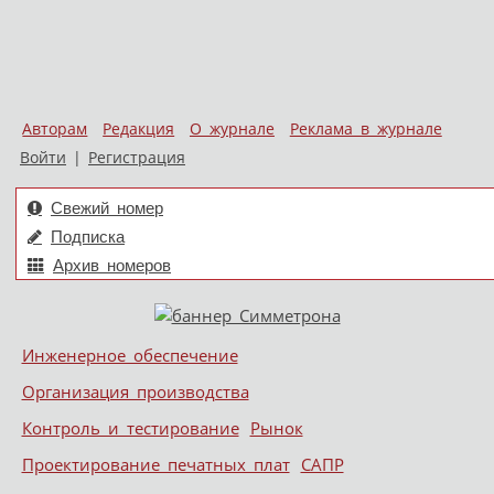
Авторам
Редакция
О журнале
Реклама в журнале
Войти
|
Регистрация
Свежий номер
Подписка
Архив номеров
Skip to content
Инженерное обеспечение
Меню
Организация производства
Контроль и тестирование
Рынок
Проектирование печатных плат
САПР