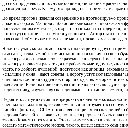
до сих пор делают лишь самые общие прикидочные расчеты на к
драгоценное время. К чему это приводит — примеры из практи
Во время прогона изделия совершенно не прогнозируемо проис
ложного сброса. Машина либо останавливалась, либо часами фу
наносекундном импульсе, который возникал из-за задержки, вн
вот откуда он лезет — не могли установить. Автор статьи, не 
навсегда. Поймать же импульс не могли, поскольку его «съедал
Яркий случай, когда помог расчет, иллюстрирует другой приме
самым тщательным образом испытанного изделия начал возбужд
инженера явно превышало все разумные пределы. После анали
инженеру провести расчеты, а не работать «методом научного
часто, по доброте душевной, поступаем как японцы, закрывая г
«сидящие у окна», дают советы, а дорогу уступают молодым? Пу
специалистов, но и студентов старших курсов, которые потом 
поколений. Если бы новое поколение технарей было глупее пре
радиотехнику, изучая в вузах радиолампы, а заканчиваем его,
Вероятно, для уникумов игнорировать нынешние возможности 
специалист талантлив, то современный инструмент в его руках 
линейка (кстати, в США последняя логарифмическая линейка б
радиолюбителей как таковых, но инженер должен быть инженер
это необходимо просчитать. Это не займет много времени, но з
создать математическую модель такого, вызывающего сомнения в 