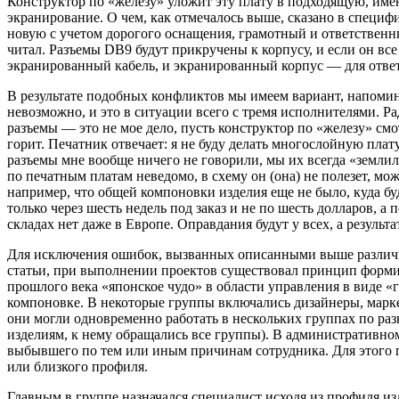
Конструктор по «железу» уложит эту плату в подходящую, имею
экранирование. О чем, как отмечалось выше, сказано в специфи
новую с учетом дорогого оснащения, грамотный и ответственный
читал. Разъемы DB9 будут прикручены к корпусу, и если он в
экранированный кабель, и экранированный корпус — для ответн
В результате подобных конфликтов мы имеем вариант, напомин
невозможно, и это в ситуации всего с тремя исполнителями. Ра
разъемы — это не мое дело, пусть конструктор по «железу» смот
горит. Печатник отвечает: я не буду делать многослойную плату
разъемы мне вообще ничего не говорили, мы их всегда «земли
по печатным платам неведомо, в схему он (она) не полезет, мож
например, что общей компоновки изделия еще не было, куда буд
только через шесть недель под заказ и не по шесть долларов, а
складах нет даже в Европе. Оправдания будут у всех, а результ
Для исключения ошибок, вызванных описанными выше различны
статьи, при выполнении проектов существовал принцип формир
прошлого века «японское чудо» в области управления в виде «
компоновке. В некоторые группы включались дизайнеры, марке
они могли одновременно работать в нескольких группах по ра
изделиям, к нему обращались все группы). В административном
выбывшего по тем или иным причинам сотрудника. Для этого 
или близкого профиля.
Главным в группе назначался специалист исходя из профиля и