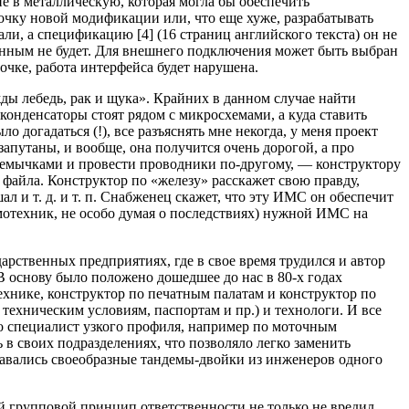
е в металлическую, которая могла бы обеспечить
бочку новой модификации или, что еще хуже, разрабатывать
али, а спецификацию [4] (16 страниц английского текста) он не
анным не будет. Для внешнего подключения может быть выбран
очке, работа интерфейса будет нарушена.
ды лебедь, рак и щука». Крайних в данном случае найти
 конденсаторы стоят рядом с микросхемами, а куда ставить
 догадаться (!), все разъяснять мне некогда, у меня проект
 запутаны, и вообще, она получится очень дорогой, а про
еремычками и провести проводники по-другому, — конструктору
е файла. Конструктор по «железу» расскажет свою правду,
л и т. д. и т. п. Снабженец скажет, что эту ИМС он обеспечит
хемотехник, не особо думая о последствиях) нужной ИМС на
ственных предприятиях, где в свое время трудился и автор
 основу было положено дошедшее до нас в 80-х годах
ехнике, конструктор по печатным палатам и конструктор по
техническим условиям, паспортам и пр.) и технологи. И все
то специалист узкого профиля, например по моточным
в своих подразделениях, что позволяло легко заменить
давались своеобразные тандемы-двойки из инженеров одного
й групповой принцип ответственности не только не вредил