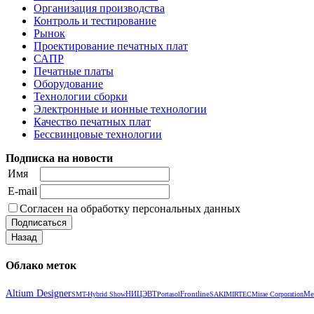
Организация производства
Контроль и тестирование
Рынок
Проектирование печатных плат
САПР
Печатные платы
Оборудование
Технологии сборки
Электронные и ионные технологии
Качество печатных плат
Бессвинцовые технологии
Подписка на новости
Имя
E-mail
Согласен на обработку персональных данных
Облако меток
Altium Designer
НИЦЭВТ
Frontline
Me
SMT-Hybrid Show
Portasol
SAKI
MIRTEC
Mirae Corporation