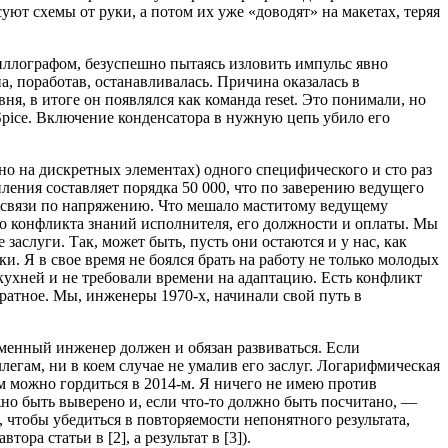
ют схемы от руки, а потом их уже «доводят» на макетах, теряя
иллографом, безуспешно пытаясь изловить импульс явно
а, поработав, останавливалась. Причина оказалась в
я, в итоге он появлялся как команда reset. Это понимали, но
PSpice. Включение конденсатора в нужную цепь убило его
но на дискретных элементах) одного специфического и сто раз
ения составляет порядка 50 000, что по заверению ведущего
 связи по напряжению. Что мешало маститому ведущему
го конфликта знаний исполнителя, его должности и оплаты. Мы
заслуги. Так, может быть, пусть они остаются и у нас, как
и. Я в свое время не боялся брать на работу не только молодых
 кухней и не требовали времени на адаптацию. Есть конфликт
ратное. Мы, инженеры 1970-х, начинали свой путь в
менный инженер должен и обязан развиваться. Если
легам, ни в коем случае не умалив его заслуг. Логарифмическая
м можно гордиться в 2014-м. Я ничего не имею против
но быть выверено и, если что-то должно быть посчитано, —
, чтобы убедиться в повторяемости непонятного результата,
ра статьи в [2], а результат в [3]).