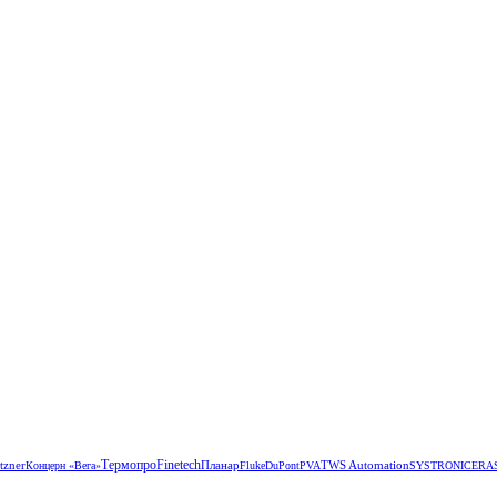
Термопро
tzner
Finetech
Планар
TWS Automation
Концерн «Вега»
Fluke
DuPont
PVA
SYSTRONIC
ERA