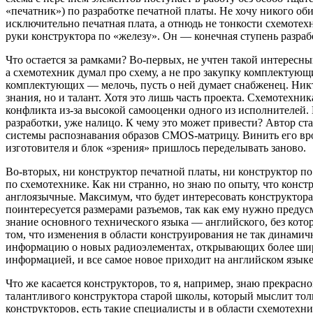
«печатник») по разработке печатной платы. Не хочу никого об
исключительно печатная плата, а отнюдь не тонкости схемотехн
руки конструктора по «железу». Он — конечная ступень разраб
Что остается за рамками? Во-первых, не учтен такой интересны
а схемотехник думал про схему, а не про закупку комплектующи
комплектующих — мелочь, пусть о ней думает снабженец. Никт
знания, но и талант. Хотя это лишь часть проекта. Схемотехни
конфликта из-за высокой самооценки одного из исполнителей. 
разработки, уже налицо. К чему это может привести? Автор ст
системы распознавания образов CMOS-матрицу. Винить его врод
изготовителя и блок «зрения» пришлось переделывать заново.
Во-вторых, ни конструктор печатной платы, ни конструктор по
по схемотехнике. Как ни странно, но знаю по опыту, что конс
англоязычные. Максимум, что будет интересовать конструктор
поинтересуется размерами разъемов, так как ему нужно предус
знание основного технического языка — английского, без кото
том, что изменения в области конструирования не так динамич
информацию о новых радиоэлементах, открывающих более широ
информацией, и все самое новое приходит на английском языке
Что же касается конструкторов, то я, например, знаю прекрасн
талантливого конструктора старой школы, который мыслит тол
конструкторов, есть такие специалисты и в области схемотех