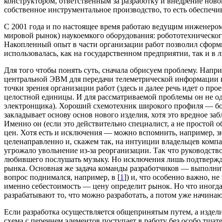
конструктором, ответственным за разработку и внедрение ново
собственное инструментальное производство, то есть обеспеч
С 2001 года и по настоящее время работаю ведущим инженером 
мировой рынок) наукоемкого оборудования: робототехническог
Накопленный опыт в части организации работ позволил сфор
использовалась, как на государственном предприятии, так и в л
Для того чтобы понять суть, сначала обрисуем проблему. Напр
центральной ЭВМ для передачи телеметрической информации и п
точки зрения организации работ (здесь и далее речь идет о 
целостной единицы. И для рассматриваемой проблемы он не од
электронщика). Хороший схемотехник широкого профиля — больш
закладывает основу основ нового изделия, хотя это вредное за
Именно он (если это действительно специалист, а не простой 
цен. Хотя есть и исключения — можно вспомнить, например, 
целенаправленно и, скажем так, на интуиции владельцев компа
угрожало увольнение из-за реорганизации. Так что руководств
любившего послушать музыку. Но исключения лишь подтверждаю
рынка. Основная же задача команды разработчиков — выполни
вопрос поднимался, например, в [
1
]) и, что особенно важно, н
именно себестоимость — цену определит рынок. Но что иногда
разрабатывают то, что можно разработать, а потом уже начинают
Если разработка осуществляется общепринятым путем, а издел
схема с перечнем элементов поступает в работу без особо тща