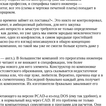
енская профессия, и специфика такого инженера —
тог, все это (схема и чертежи печатной платы) попадает в
борщиком.
ко времени займет их поставка?». Это никто не контролировал,
начит, и амбициозный работник, для него закупка
ьно непросто и зачастую требуются не только определенные
ой как далеко, но уже здесь мы имеем зародыш межличностного
менее, один из конфликтов, в самом зародыше простейшей
красно (на его взгляд) вписавшуюся в общую концепцию
 компании, но такой мы уже не смогли больше купить даже у
t — англ.). В большинстве компаний это прерогатива инженера
не читают и не вникают в спецификации, тем более
еры нового для него элемента. Конструктор по компоновке
стсоветского образования, здесь сказывается недостаточное
ника или, что еще хуже, любителя. Вероятно, причина еще и в
ак схемотехнику. Последний буквально каждый день получает
х компонентов. Их изготовители буквально заваливают его
аботающего на версии PCAD-а из-под DOS (ему так удобнее), и
х в нормальный вид через CAD. И это проблема не только
сти компьютерных симуляторов и программ для расчетов. Они