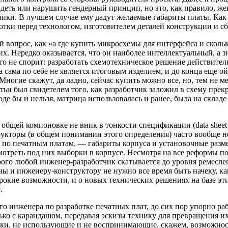
идеть или нарушить гендерный принцип, но это, как правило, ж
ики. В лучшем случае ему дадут желаемые габариты платы. Как и
отки перед технологом, изготовителем деталей конструкции и с
й вопрос, как «а где купить микросхемы для интерфейса и сколь
х. Нередко оказывается, что он наиболее интеллектуальный, а з
о не спорит: разработать схемотехническое решение действител
ка сама по себе не является итоговым изделием, и до конца еще 
Многие скажут, да ладно, сейчас купить можно все, но, тем не 
атьи был свидетелем того, как разработчик заложил в схему пре
е бы и нельзя, матрица использовалась и ранее, была на складе
 общей компоновке не вник в тонкости спецификации (data shee
трукторы (в общем понимании этого определения) часто вообще 
а по печатным платам, — габариты корпуса и установочные разм
мотреть под них выборки в корпусе. Несмотря на все реформы по
рого любой инженер-разработчик скатывается до уровня ремеслен
ны и инженеру-конструктору не нужно все время быть начеку, к
кие возможности, и о новых технических решениях на базе эти
.
ого инженера по разработке печатных плат, до сих пор упорно р
ько с карандашом, передавая эскизы технику для превращения и
ники, не использующие и не воспринимающие, скажем, возможно