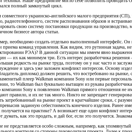
й техники. Наше предприятие могло себе позволить проводить О
ивался полный замкнутый цикл.
совместного украинско-английского малого предприятия (СП), ко
о, радиотелефонного, систем распознавания образов и встраивае
мировать свою систему постановки продукции на производство
ичном бизнесе автора статьи.
имер, необходимо создать отдельно выполненный интерфейс. Он 
риема команд управления. Как видим, это рутинная задача, не 
проектировании РЭА)? В данной ситуации мы имеем явно выражен
ин — их как минимум три. Есть интерес разработчика решения 
ая редкость на рынке труда, поэтому он у нас часто и заслужен
блуждение и здесь уже заложен конфликт интересов. Основу издел
обладатель диплома) должен решить, что востребовано на рынке
знаменитый плеер Walkman компании Sony или первые персональ
нии, то Walkman был буквально вытащен из рукава разработчика
о компании Sony к появлению Walkman прямого отношения не име
т правило, и их не так много. Никто не запрещает генерироват
ть затребованный на рынке проект в кратчайшие сроки, с разу
е превысив заданную себестоимость конечного изделия. Ранее им
 получается на практике? А возникает еще один конфликт интер
 думать, как это продать, и дай бог, если это получится. Знаком
ие не представляется особо сложным, например, как упомянутый
тельного контроля со стороны руководителя проекта. Далее к пр