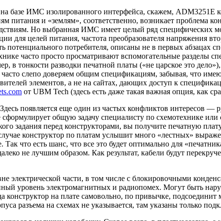
на базе ИМС изолированного интерфейса, скажем, ADM3251E комп
ям питания и «землям», соответственно, возникает проблема ко
едствиям. Но выбранная ИМС имеет целый ряд специфических мо
ии для целей питания, частота преобразователя напряжения втор
ть потенциального потребителя, описаны не в первых абзацах с
хнике часто просто просматривают вспомогательные разделы с
р, в тонкости разводки печатной платы («не царское это дело»)
мы часто слепо доверяем общим спецификациям, забывая, что им
отовителей элементов, а не на сайтах, дающих доступ к специфик
ts.com
от UBM Tech (здесь есть даже такая важная опция, как с
Здесь появляется еще один из частых конфликтов интересов — ру
 сформулирует общую задачу специалисту по схемотехнике или со
еткого задания перед конструкторами, вы получите печатную пл
случае конструктор по платам услышит много «лестных» выраже
 Так что есть шанс, что все это будет оптимально для «печатник
алеко не лучшим образом. Как результат, кабели будут перекру
не электрической части, в том числе с блокировочными конденс
й уровень электромагнитных и радиопомех. Могут быть наруше
да конструктор на плате самовольно, по привычке, подсоединит
са разъема на схемах не указывается, там указаны только подкл