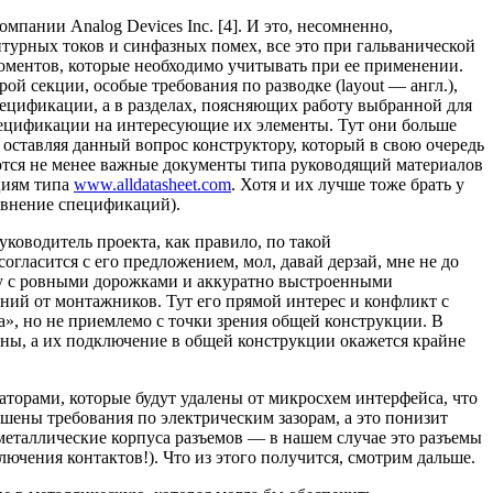
ании Analog Devices Inc. [4]. И это, несомненно,
нтурных токов и синфазных помех, все это при гальванической
ментов, которые необходимо учитывать при ее применении.
ой секции, особые требования по разводке (layout — англ.),
пецификации, а в разделах, поясняющих работу выбранной для
пецификации на интересующие их элементы. Тут они больше
, оставляя данный вопрос конструктору, который в свою очередь
еются не менее важные документы типа руководящий материалов
ациям типа
www.alldatasheet.com
. Хотя и их лучше тоже брать у
равнение спецификаций).
ководитель проекта, как правило, по такой
гласится с его предложением, мол, давай дерзай, мне не до
ату с ровными дорожками и аккуратно выстроенными
ний от монтажников. Тут его прямой интерес и конфликт с
а», но не приемлемо с точки зрения общей конструкции. В
чены, а их подключение в общей конструкции окажется крайне
аторами, которые будут удалены от микросхем интерфейса, что
ны требования по электрическим зазорам, а это понизит
 металлические корпуса разъемов — в нашем случае это разъемы
ючения контактов!). Что из этого получится, смотрим дальше.