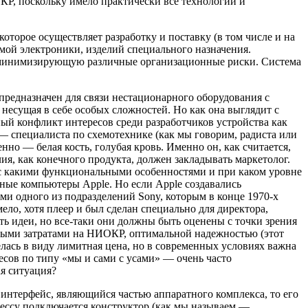
КР, поскольку имело практически все технологии и
торое осуществляет разработку и поставку (в том числе и на
мой электроники, изделий специального назначения.
, минимизирующую различные организационные риски. Система
предназначен для связи нестационарного оборудования с
несущая в себе особых сложностей. Но как она выглядит с
ный конфликт интересов среди разработчиков устройства как
— специалиста по схемотехнике (как мы говорим, радиста или
но — белая кость, голубая кровь. Именно он, как считается,
ия, как конечного продукта, должен закладывать маркетолог.
, с какими функциональными особенностями и при каком уровне
ные компьютеры Apple. Но если Apple создавались
ми одного из подразделений Sony, которым в конце 1970-х
ло, хотя плеер и был сделан специально для директора,
ь идеи, но все-таки они должны быть оценены с точки зрения
мными затратами на НИОКР, оптимальной надежностью (этот
елась в виду лимитная цена, но в современных условиях важна
есов по типу «мы и сами с усами» — очень часто
ая ситуация?
 интерфейс, являющийся частью аппаратного комплекса, то его
оцессу подключается конструктор (как мы называем —