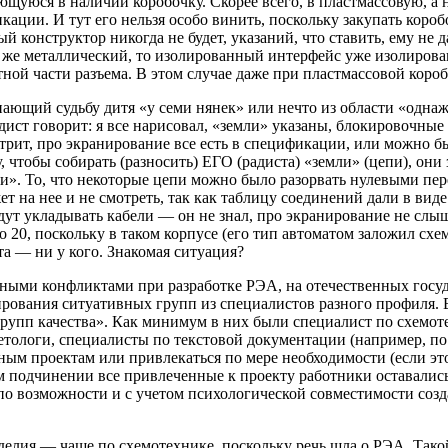
щуюся в наличии коробочку. Скорее всего, в пластмассовую, а н
кации. И тут его нельзя особо винить, поскольку закупать коро
 конструктор никогда не будет, указаний, что ставить, ему не д
се же металлический, то изолированный интерфейс уже изолиров
ой части разъема. В этом случае даже при пластмассовой короб
ающий судьбу дитя «у семи нянек» или нечто из области «однаж
дист говорит: я все нарисовал, «земли» указаны, блокировочные
рит, про экранирование все есть в спецификации, или можно было
, чтобы собирать (разносить) ЕГО (радиста) «земли» (цепи), они
ли». То, что некоторые цепи можно было разорвать нулевыми п
ет на нее и не смотреть, так как таблицу соединений дали в вид
ут укладывать кабели — он не знал, про экранирование не слыша
 по 20, поскольку в таком корпусе (его тип автоматом заложил с
ата — ни у кого. Знакомая ситуация?
ми конфликтами при разработке РЭА, на отечественных государ
ования ситуативных групп из специалистов разного профиля. В
групп качества». Как минимум в них были специалист по схемот
тологи, специалисты по текстовой документации (например, по 
зным проектам или привлекаться по мере необходимости (если э
 подчинении все привлеченные к проекту работники оставались 
по возможности и с учетом психологической совместимости соз
зделия — чаще по схемотехнике, поскольку речь шла о РЭА. Тако