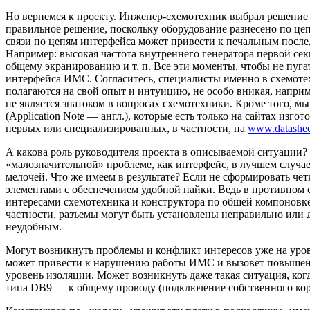
Но вернемся к проекту. Инженер-схемотехник выбрал решение 
правильное решение, поскольку оборудование разнесено по цеп
связи по цепям интерфейса может привести к печальным посл
Например: высокая частота внутреннего генератора первой секц
общему экранированию и т. п. Все эти моменты, чтобы не пуга
интерфейса ИМС. Согласитесь, специалисты именно в схемоте
полагаются на свой опыт и интуицию, не особо вникая, наприме
не является знатоком в вопросах схемотехники. Кроме того, 
(Application Note — англ.), которые есть только на сайтах изг
первых или специализированных, в частности, на
www.datashee
А какова роль руководителя проекта в описываемой ситуации? 
«малозначительной» проблеме, как интерфейс, в лучшем случае
мелочей. Что же имеем в результате? Если не сформировать ч
элементами с обеспечением удобной пайки. Ведь в противном 
интересами схемотехника и конструктора по общей компоновке.
частности, разъемы могут быть установлены неправильно или д
неудобным.
Могут возникнуть проблемы и конфликт интересов уже на уров
может привести к нарушению работы ИМС и вызовет повышенны
уровень изоляции. Может возникнуть даже такая ситуация, ког
типа DB9 — к общему проводу (подключение собственного корпу