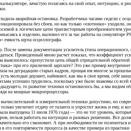
алькуляторе, зачастую полагаясь на свой опыт, интуицию, и рису
ки.
ходила аварийная остановка. Разработчики часами сидели с осц
нкционировала без сбоев, но как только «охотники» уходили, он
осимой в логические цепи транзисторным преобразователем уровн
прикасаясь к изделию, выловил его за час работы на симуляторе 
а» емкость щупа осциллографа.
р. После замены документации усилитель (типа операционного, 
аться. Проведенный мною расчет показал, что коэффициент усил
за выяснилось: пропустили цепь общей отрицательной обратной
 втыка» при его приличной зарплате? Это уже пример внутренне
лаза на деградацию старых кадров, прощая им многое за прошлые 
сть молодые дерзают, набивают, как мы в свое время, себе шишк
весьма успешно трудились, поскольку уже были знакомы со всей
дыдущего, то развитие техники остановилось бы, а мы видим об
 глядя на мощные микропроцессоры.
вычислительной и измерительной техники допустимо, но совре
только увеличит отдачу от таланта и упростит жизнь и ему, и кол
ыла выпущена 11 июля 1976 года) — это не тот уровень, которы
ом, нельзя работать на интуиции и разовых решениях. Все долж
начительно его сэкономит. А при необходимости не полениться и
его повторяемости процесса (в качестве примера из практики авто