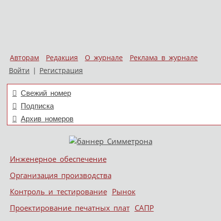
Авторам
Редакция
О журнале
Реклама в журнале
Войти
|
Регистрация
Свежий номер
Подписка
Архив номеров
Skip to content
Инженерное обеспечение
Меню
Организация производства
Контроль и тестирование
Рынок
Проектирование печатных плат
САПР