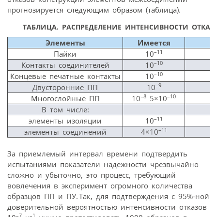
прогнозируется следующим образом (таблица).
ТАБЛИЦА. РАСПРЕДЕЛЕНИЕ ИНТЕНСИВНОСТИ ОТКАЗ
Элементы
Имеется
П
–11
Пайки
10
–10
Контакты соединителей
10
–10
Концевые печатные контакты
10
–9
Двусторонние ПП
10
–8
–10
Многослойные ПП
10
5×10
В том числе:
–11
элементы изоляции
10
–11
элементы соединений
4×10
За приемлемый интервал времени подтвердить
испытаниями показатели надежности чрезвычайно
сложно и убыточно, это процесс, требующий
вовлечения в эксперимент огромного количества
образцов ПП и ПУ. Так, для подтверждения с 95%-ной
доверительной вероятностью интенсивности отказов
–7
–1