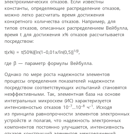
электрохимических отказов. Если известны
константы, определяющие распределение отказов,
можно легко рассчитать время достижения
конкретного количества отказов. Например, для
типов отказов, описанных распределением Вейбулла,
время t для достижения x% отказов рассчитывается
посредством:
1/β
t(х%) = t(50%)[ln(1–0,01x/ln(0,5)]
,
где β — параметр формулы Вейбулла.
Однако по мере роста надежности элементов
процессы определения показателей надежности
посредством соответствующих испытаний становятся
неэффективными. Так, элементная база на основе
интегральных микросхем (ИС) характеризуется
–7
–8
–1
интенсивностью отказов 10
…10
ч
. Исходя
из принципа равнопрочности элементов электронных
устройств и полагая, что надежность электронных
компонентов постоянно улучшается, интенсивность
отказов конструкций элементов межсоединений