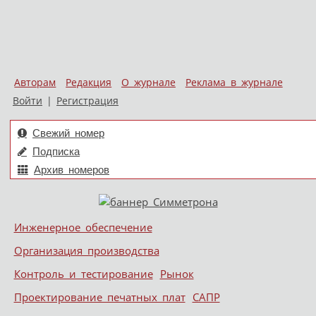
Авторам
Редакция
О журнале
Реклама в журнале
Войти
|
Регистрация
Свежий номер
Подписка
Архив номеров
Skip to content
Инженерное обеспечение
Меню
Организация производства
Контроль и тестирование
Рынок
Проектирование печатных плат
САПР