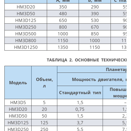
HM­3D­20
350
290
550
HM­3D­50
480
390
550
HM­3D­125
650
530
900
HM­3D­250
800
670
900
HM­3D­500
1000
850
950
HM­3D­800
1150
1000
110
HM­3D­1250
1350
1150
130
ТАБЛИЦА 2. ОСНОВНЫЕ ТЕХНИЧЕСКИ
Планетар
Объем,
Мощность двигателя, кВ
Модель
л
Повыше
Стандартный тип
мощно
HM­3D­5
5
1,5
–
HM­3D­20
20
0,75
1,5
HM­3D­50
50
1,5
2,2
HM­3D­125
125
3,7
5,5
HM­3D­250
250
5,5
7,5