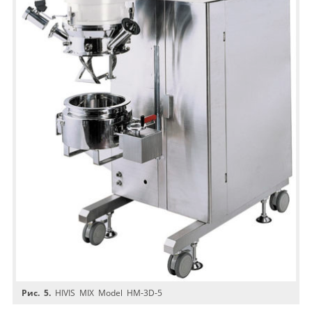
Рис. 5.
HIVIS MIX Model HM‑3D‑5