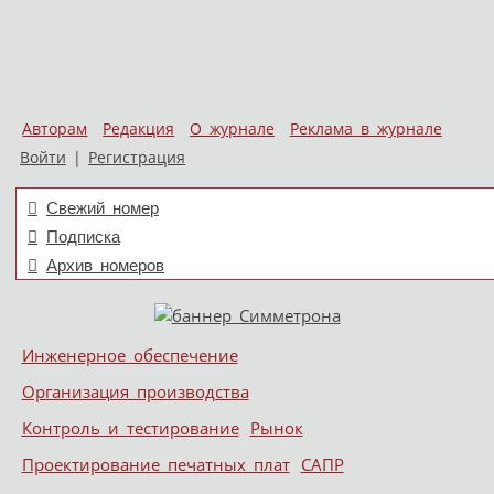
Авторам
Редакция
О журнале
Реклама в журнале
Войти
|
Регистрация
Свежий номер
Подписка
Архив номеров
Skip to content
Инженерное обеспечение
Меню
Организация производства
Контроль и тестирование
Рынок
Проектирование печатных плат
САПР