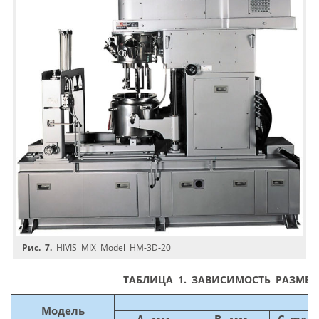
Рис. 7.
HIVIS MIX Model HM‑3D‑20
ТАБЛИЦА 1. ЗАВИСИМОСТЬ РАЗМЕ
Модель
А, мм
В, мм
С max,