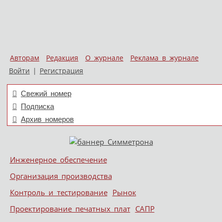
Авторам
Редакция
О журнале
Реклама в журнале
Войти
|
Регистрация
Свежий номер
Подписка
Архив номеров
Skip to content
Инженерное обеспечение
Меню
Организация производства
Контроль и тестирование
Рынок
Проектирование печатных плат
САПР