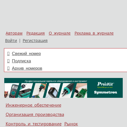
Авторам
Редакция
О журнале
Реклама в журнале
Войти
|
Регистрация
Свежий номер
Подписка
Архив номеров
Skip to content
Инженерное обеспечение
Меню
Организация производства
Контроль и тестирование
Рынок