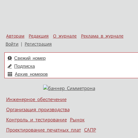
Авторам
Редакция
О журнале
Реклама в журнале
Войти
|
Регистрация
Свежий номер
Подписка
Архив номеров
Skip to content
Инженерное обеспечение
Меню
Организация производства
Контроль и тестирование
Рынок
Проектирование печатных плат
САПР