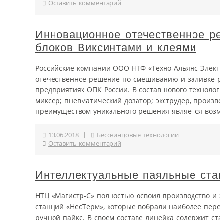
Оставить комментарий
Инновационное отечественное р
блоков Виксинтами и клеями
Российские компании ООО НТФ «Техно-Альянс Элект
отечественное решение по смешиванию и заливке р
предприятиях ОПК России. В состав нового технол
миксер; пневматический дозатор; экструдер, произв
преимуществом уникального решения является возм
13.06.2018
|
Бессвинцовые технологии
Оставить комментарий
Интеллектуальные паяльные ста
НТЦ «Магистр-С» полностью освоил производство и
станций «НеоТерм», которые вобрали наиболее пер
ручной пайке. В своем составе линейка содержит ст