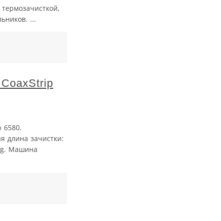
 термозачисткой,
ников. ...
CoaxStrip
я
 6580.
я длина зачистки:
ng. Машина