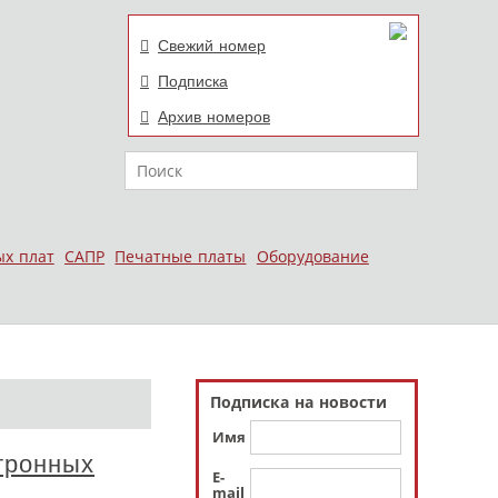
Свежий номер
Подписка
Архив номеров
Поиск
ых плат
САПР
Печатные платы
Оборудование
Подписка на новости
Имя
тронных
E-
mail