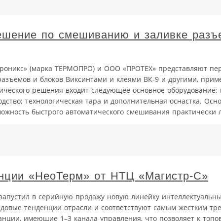
ешение по смешиванию и заливке разъ
роникс» (марка ТЕРМОПРО) и ООО «ПРОТЕХ» представляют пер
азъемов и блоков Виксинтами и клеями ВК-9 и другими, при
огического решения входит следующее основное оборудование:
одство; технологическая тара и дополнительная оснастка. Ос
ожность быстрого автоматического смешивания практически л
нции «НеоТерм» от НТЦ «Магистр-С»
 запустил в серийную продажу новую линейку интеллектуальн
едовые тенденции отрасли и соответствуют самым жестким тр
анции, имеющие 1–3 канала управления, что позволяет к топо