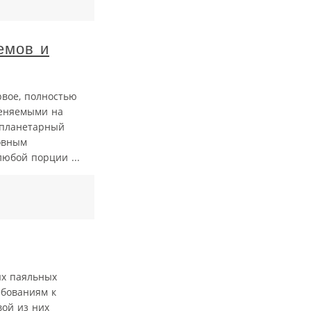
емов и
вое, полностью
меняемыми на
 планетарный
новным
юбой порции ...
ых паяльных
ебованиям к
вой из них