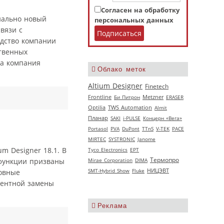
Согласен на обработку
иально новый
персональных данных
вязи с
дство компании
твенных
на компания
Облако меток
Altium Designer
Finetech
Frontline
Би Питрон
Metzner
ERASER
Optilia
TWS Automation
Almit
Планар
SAKI
i-PULSE
Концерн «Вега»
Portasol
PVA
DuPont
TTnS
V‑TEK
РАСЕ
MIRTEC
SYSTRONIC
Janome
m Designer 18.1. В
Tyco Electronics
EPT
Термопро
Mirae Corporation
DIMA
 функции призваны
НИЦЭВТ
SMT-Hybrid Show
Fluke
новные
алентной замены
Реклама