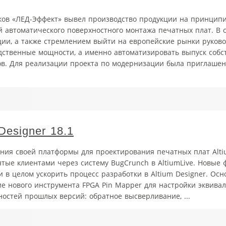
ков «ЛЕД-Эффект» вывел производство продукции на принцип
автоматического поверхностного монтажа печатных плат. В с
и, а также стремлением выйти на европейские рынки руково
ственные мощности, а именно автоматизировать выпуск собс
ов. Для реализации проекта по модернизации была приглаше
Designer 18.1
ния своей платформы для проектирования печатных плат Altiu
тые клиентами через систему BugCrunch в AltiumLive. Новые
 в целом ускорить процесс разработки в Altium Designer. Ос
ние нового инструмента FPGA Pin Mapper для настройки эквив
стей прошлых версий: обратное высверливание, ...