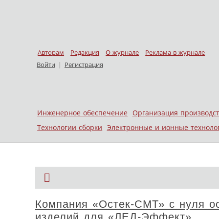
Авторам
Редакция
О журнале
Реклама в журнале
Войти
|
Регистрация
Skip to content
Инженерное обеспечение
Организация производс
Меню
Технологии сборки
Электронные и ионные техноло
Компания «Остек-СМТ» с нуля ос
изделий для «ЛЕД-Эффект»