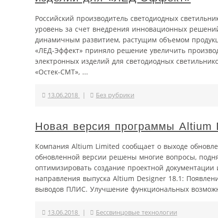
Российский производитель светодиодных светильни
уровень за счет внедрения инновационных решений 
динамичным развитием, растущим объемом продукци
«ЛЕД-Эффект» приняло решение увеличить производ
электронных изделий для светодиодных светильник
«Остек-СМТ», ...
13.06.2018
|
Без рубрики
Новая версия программы Altium 
Компания Altium Limited сообщает о выходе обновле
обновленной версии решены многие вопросы, подня
оптимизировать создание проектной документации и
направления выпуска Altium Designer 18.1: Появле
выводов ПЛИС. Улучшение функциональных возможно
13.06.2018
|
Бессвинцовые технологии