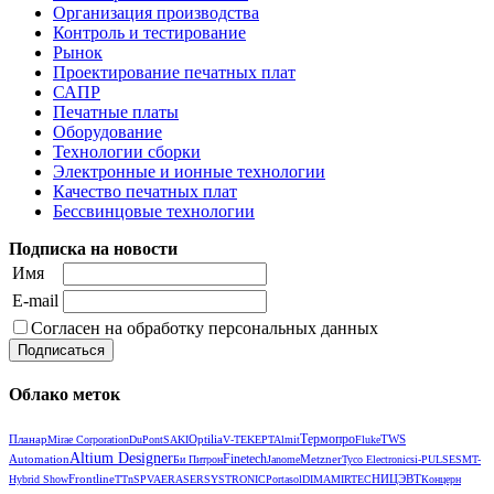
Организация производства
Контроль и тестирование
Рынок
Проектирование печатных плат
САПР
Печатные платы
Оборудование
Технологии сборки
Электронные и ионные технологии
Качество печатных плат
Бессвинцовые технологии
Подписка на новости
Имя
E-mail
Согласен на обработку персональных данных
Облако меток
Термопро
Планар
Optilia
TWS
Mirae Corporation
DuPont
SAKI
V‑TEK
EPT
Almit
Fluke
Altium Designer
Automation
Finetech
Metzner
Би Питрон
Janome
Tyco Electronics
i-PULSE
SMT-
Frontline
НИЦЭВТ
Hybrid Show
TTnS
PVA
ERASER
SYSTRONIC
Portasol
DIMA
MIRTEC
Концерн