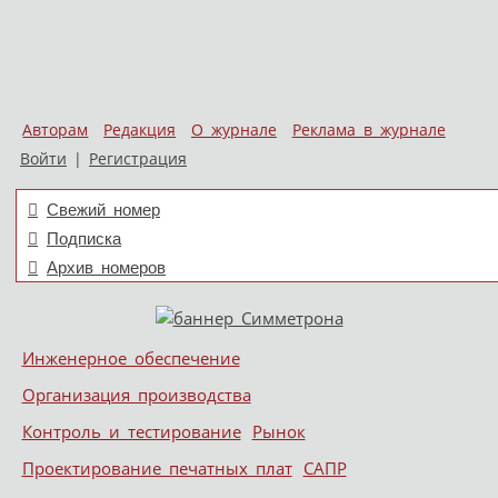
Авторам
Редакция
О журнале
Реклама в журнале
Войти
|
Регистрация
Свежий номер
Подписка
Архив номеров
Skip to content
Инженерное обеспечение
Меню
Организация производства
Контроль и тестирование
Рынок
Проектирование печатных плат
САПР