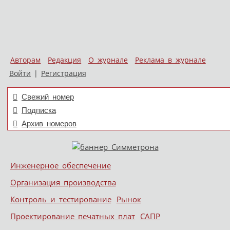
Авторам
Редакция
О журнале
Реклама в журнале
Войти
|
Регистрация
Свежий номер
Подписка
Архив номеров
Skip to content
Инженерное обеспечение
Меню
Организация производства
Контроль и тестирование
Рынок
Проектирование печатных плат
САПР