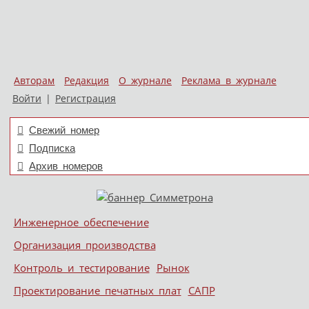
Авторам
Редакция
О журнале
Реклама в журнале
Войти
|
Регистрация
Свежий номер
Подписка
Архив номеров
Skip to content
Инженерное обеспечение
Меню
Организация производства
Контроль и тестирование
Рынок
Проектирование печатных плат
САПР