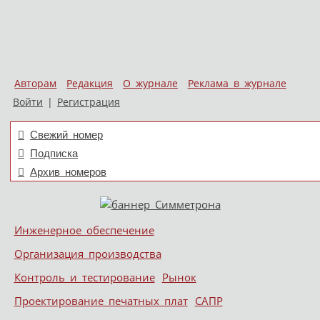
Авторам
Редакция
О журнале
Реклама в журнале
Войти
|
Регистрация
Свежий номер
Подписка
Архив номеров
Skip to content
Инженерное обеспечение
Меню
Организация производства
Контроль и тестирование
Рынок
Проектирование печатных плат
САПР