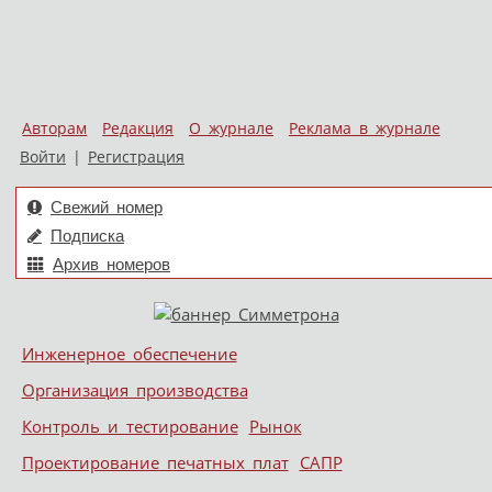
Авторам
Редакция
О журнале
Реклама в журнале
Войти
|
Регистрация
Свежий номер
Подписка
Архив номеров
Skip to content
Инженерное обеспечение
Меню
Организация производства
Контроль и тестирование
Рынок
Проектирование печатных плат
САПР