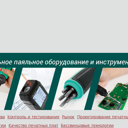
тва
Контроль и тестирование
Рынок
Проектирование печатн
гии
Качество печатных плат
Бессвинцовые технологии