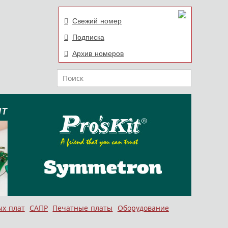
Свежий номер
Подписка
Архив номеров
Поиск
ых плат
САПР
Печатные платы
Оборудование