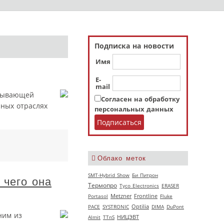
Подписка на новости
Имя
E-
mail
атывающей
Согласен на обработку
чных отраслях
персональных данных
Облако меток
SMT-Hybrid Show
Би Питрон
 чего она
Термопро
Tyco Electronics
ERASER
Portasol
Metzner
Frontline
Fluke
РАСЕ
SYSTRONIC
Optilia
DIMA
DuPont
ним из
НИЦЭВТ
Almit
TTnS