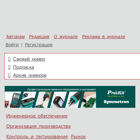
Авторам
Редакция
О журнале
Реклама в журнале
Войти
|
Регистрация
Свежий номер
Подписка
Архив номеров
Skip to content
Инженерное обеспечение
Меню
Организация производства
Контроль и тестирование
Рынок