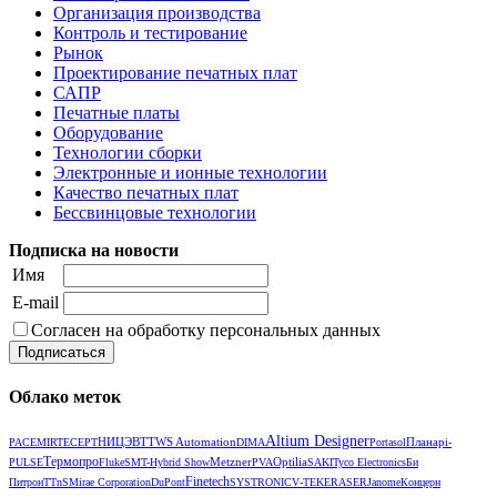
Организация производства
Контроль и тестирование
Рынок
Проектирование печатных плат
САПР
Печатные платы
Оборудование
Технологии сборки
Электронные и ионные технологии
Качество печатных плат
Бессвинцовые технологии
Подписка на новости
Имя
E-mail
Согласен на обработку персональных данных
Облако меток
Altium Designer
НИЦЭВТ
TWS Automation
Планар
РАСЕ
MIRTEC
EPT
DIMA
Portasol
i-
Термопро
Metzner
Optilia
PULSE
Fluke
SMT-Hybrid Show
PVA
SAKI
Tyco Electronics
Би
Finetech
Питрон
TTnS
Mirae Corporation
DuPont
SYSTRONIC
V‑TEK
ERASER
Janome
Концерн