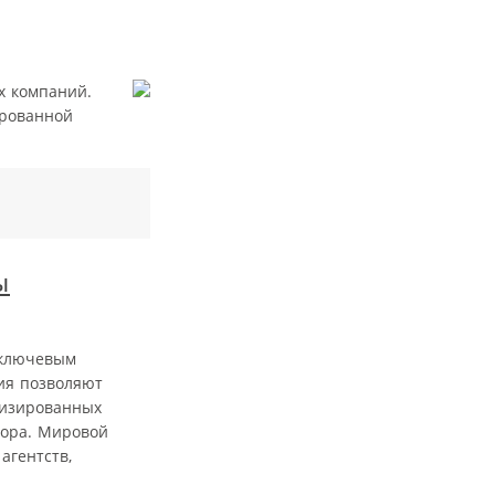
х компаний.
ированной
ы
 ключевым
ия позволяют
тизированных
тора. Мировой
агентств,