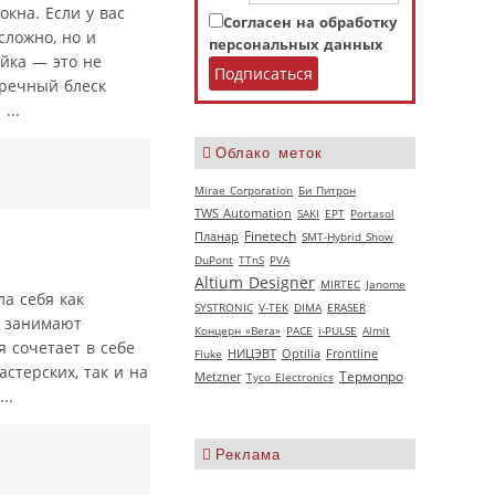
кна. Если у вас
Согласен на обработку
сложно, но и
персональных данных
ойка — это не
пречный блеск
...
Облако меток
Mirae Corporation
Би Питрон
TWS Automation
SAKI
EPT
Portasol
Finetech
Планар
SMT-Hybrid Show
DuPont
TTnS
PVA
Altium Designer
MIRTEC
Janome
ла себя как
SYSTRONIC
V‑TEK
DIMA
ERASER
о занимают
Концерн «Вега»
РАСЕ
i-PULSE
Almit
 сочетает в себе
НИЦЭВТ
Fluke
Optilia
Frontline
стерских, так и на
Термопро
Metzner
Tyco Electronics
..
Реклама