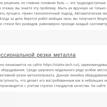
 решения, но главная головная боль — это труднодоступные о
этажах, вы знаете эту проблему. Мыть их вручную не только 
лать лучшего. Нужен технологичный подход. Автоматическая м
. Когда за дело берется робот-мойщик окон, вы получаете безу
е стекол без разводов, равномерно проходя каждый сантиметр 
ессиональной резки металла
 ознакомится на сайте https://stalex-tech.ru/), зарекомендова
оборудования. Среди широкого модельного ряда особое мест
ктивной резки металлопроката. Данная линейка оборудования
тупность, что делает его востребованным как в небольших ма
оизводится с учетом строгих стандартов качества. На сайте .