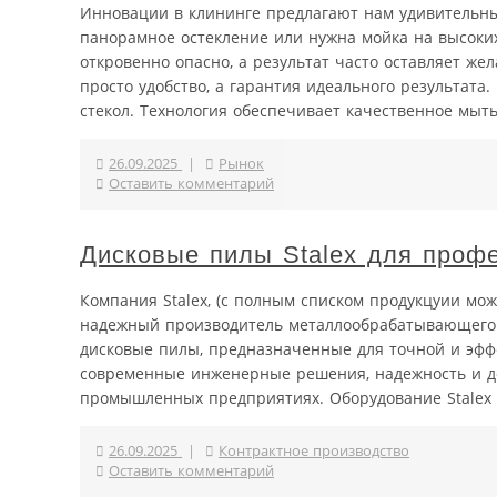
Инновации в клининге предлагают нам удивительные
панорамное остекление или нужна мойка на высоких 
откровенно опасно, а результат часто оставляет же
просто удобство, а гарантия идеального результата
стекол. Технология обеспечивает качественное мыть
26.09.2025
|
Рынок
Оставить комментарий
Дисковые пилы Stalex для проф
Компания Stalex, (с полным списком продукцуии можно
надежный производитель металлообрабатывающего 
дисковые пилы, предназначенные для точной и эффе
современные инженерные решения, надежность и дос
промышленных предприятиях. Оборудование Stalex пр
26.09.2025
|
Контрактное производство
Оставить комментарий