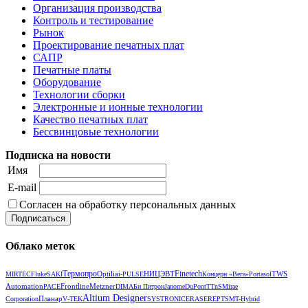
Организация производства
Контроль и тестирование
Рынок
Проектирование печатных плат
САПР
Печатные платы
Оборудование
Технологии сборки
Электронные и ионные технологии
Качество печатных плат
Бессвинцовые технологии
Подписка на новости
Имя
E-mail
Согласен на обработку персональных данных
Облако меток
Термопро
Optilia
НИЦЭВТ
Finetech
TWS
MIRTEC
Fluke
SAKI
i-PULSE
Концерн «Вега»
Portasol
Automation
Frontline
Metzner
РАСЕ
DIMA
Би Питрон
Janome
DuPont
TTnS
Mirae
Altium Designer
Планар
Corporation
V‑TEK
SYSTRONIC
ERASER
EPT
SMT-Hybrid