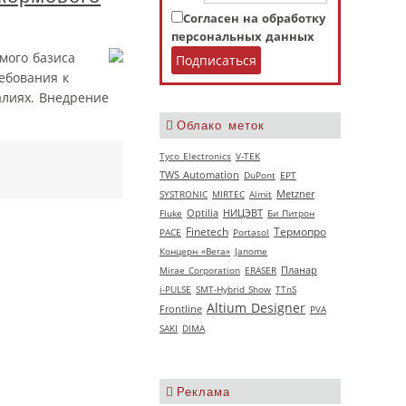
Согласен на обработку
персональных данных
мого базиса
ебования к
лиях. Внедрение
Облако меток
Tyco Electronics
V‑TEK
TWS Automation
DuPont
EPT
SYSTRONIC
MIRTEC
Almit
Metzner
НИЦЭВТ
Fluke
Optilia
Би Питрон
Термопро
Finetech
РАСЕ
Portasol
Концерн «Вега»
Janome
Mirae Corporation
ERASER
Планар
i-PULSE
SMT-Hybrid Show
TTnS
Altium Designer
Frontline
PVA
SAKI
DIMA
Реклама