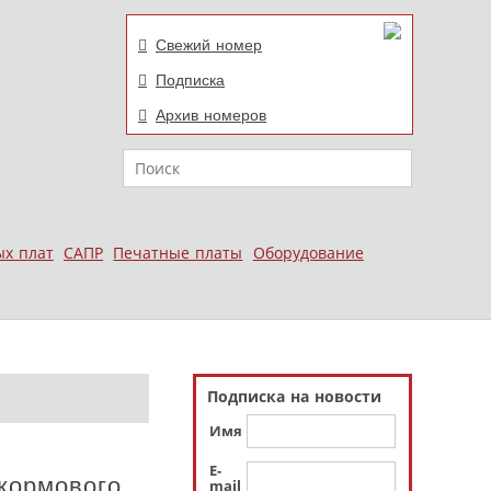
Свежий номер
Подписка
Архив номеров
Поиск
ых плат
САПР
Печатные платы
Оборудование
Подписка на новости
Имя
E-
кормового
mail