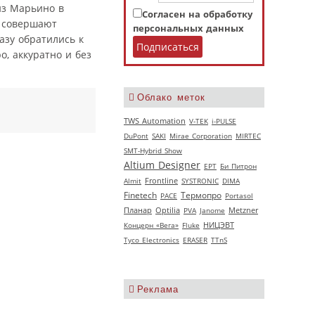
 из Марьино в
Согласен на обработку
о совершают
персональных данных
азу обратились к
, аккуратно и без
Облако меток
TWS Automation
V‑TEK
i-PULSE
DuPont
SAKI
Mirae Corporation
MIRTEC
SMT-Hybrid Show
Altium Designer
EPT
Би Питрон
Almit
Frontline
SYSTRONIC
DIMA
Термопро
Finetech
РАСЕ
Portasol
Планар
Optilia
PVA
Janome
Metzner
НИЦЭВТ
Концерн «Вега»
Fluke
Tyco Electronics
ERASER
TTnS
Реклама