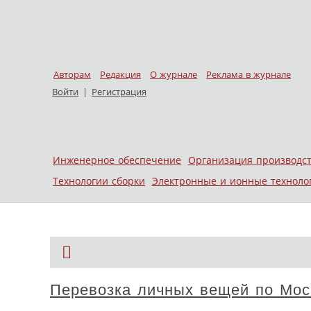
Авторам
Редакция
О журнале
Реклама в журнале
Войти
|
Регистрация
Skip to content
Инженерное обеспечение
Организация производс
Меню
Технологии сборки
Электронные и ионные техноло
Перевозка личных вещей по Моск