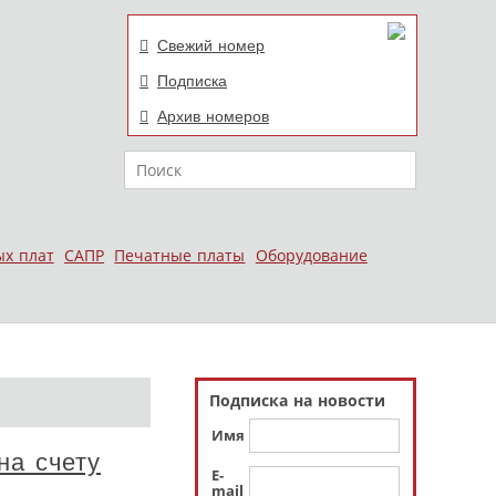
Свежий номер
Подписка
Архив номеров
Поиск
ых плат
САПР
Печатные платы
Оборудование
Подписка на новости
Имя
на счету
E-
mail