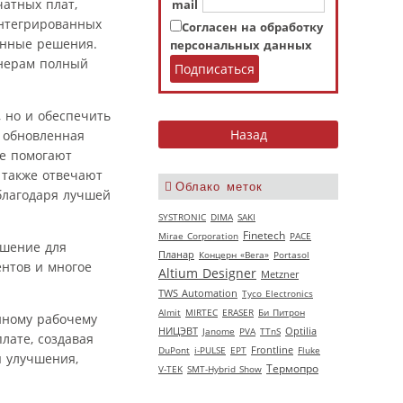
чатных плат,
mail
интегрированных
Согласен на обработку
онные решения.
персональных данных
енерам полный
 но и обеспечить
, обновленная
ые помогают
 также отвечают
Облако меток
благодаря лучшей
SYSTRONIC
DIMA
SAKI
Finetech
Mirae Corporation
РАСЕ
ешение для
Планар
Концерн «Вега»
Portasol
нтов и многое
Altium Designer
Metzner
TWS Automation
Tyco Electronics
Almit
MIRTEC
ERASER
Би Питрон
нному рабочему
НИЦЭВТ
Janome
PVA
TTnS
Optilia
лате, создавая
DuPont
i-PULSE
EPT
Frontline
Fluke
ы улучшения,
Термопро
V‑TEK
SMT-Hybrid Show