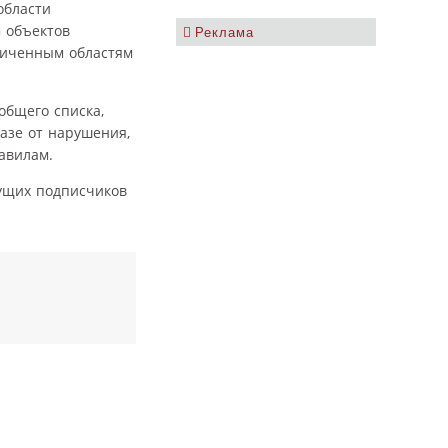
области
м объектов
Реклама
ниченным областям
общего списка,
азе от нарушения,
авилам.
кущих подписчиков