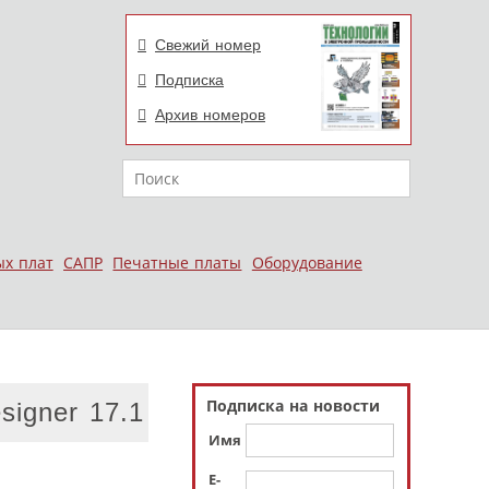
Свежий номер
Подписка
Архив номеров
Поиск
ых плат
САПР
Печатные платы
Оборудование
Подписка на новости
igner 17.1
Имя
E-