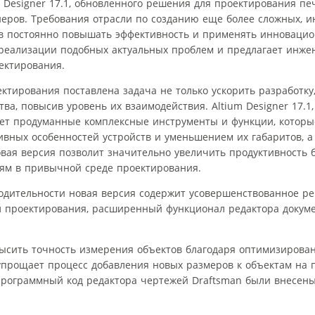
m Designer 17.1, обновленного решения для проектирования пе
еров. Требования отрасли по созданию еще более сложных, 
в постоянно повышать эффективность и применять инноваци
я реализации подобных актуальных проблем и предлагает инж
ектирования.
тирования поставлена задача не только ускорить разработку,
а, повысив уровень их взаимодействия. Altium Designer 17.1
яет продуманные комплексные инструменты и функции, котор
ивных особенностей устройств и уменьшением их габаритов, а
вая версия позволит значительно увеличить продуктивность 
ям в привычной среде проектирования.
дительности новая версия содержит усовершенствованное р
л проектирования, расширенный функционал редактора докуме
высить точность измерения объектов благодаря оптимизирова
прощает процесс добавления новых размеров к объектам на п
 программный код редактора чертежей Draftsman были внесен