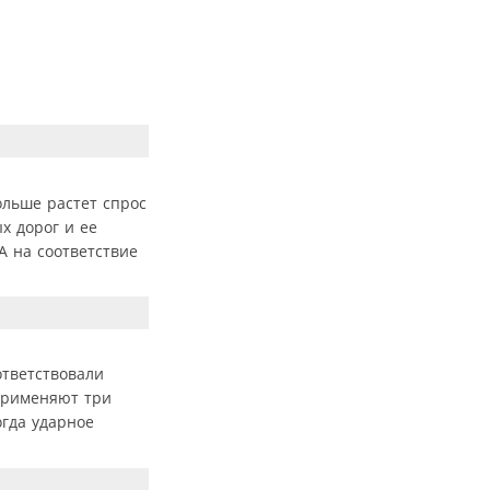
ольше растет спрос
х дорог и ее
A на соответствие
ответствовали
применяют три
огда ударное