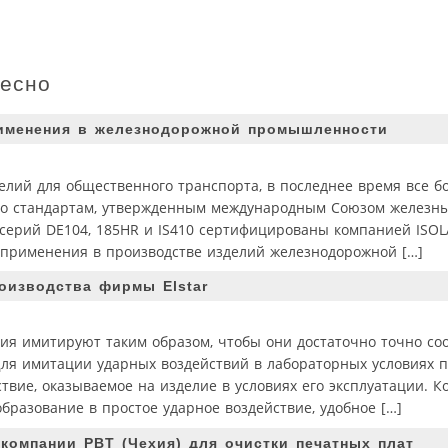
ресно
именения в железнодорожной промышленности
елий для общественного транспорта, в последнее время все б
но стандартам, утвержденным международным Союзом железны
серий DE104, 185HR и IS410 сертифицированы компанией ISOL
применения в производстве изделий железнодорожной […]
оизводства фирмы Elstar
ия имитируют таким образом, чтобы они достаточно точно со
Для имитации ударных воздействий в лабораторных условиях 
вие, оказываемое на изделие в условиях его эксплуатации. К
бразование в простое ударное воздействие, удобное […]
компании PBT (Чехия) для очистки печатных плат