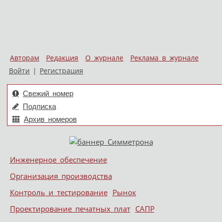
Авторам
Редакция
О журнале
Реклама в журнале
Войти
|
Регистрация
Свежий номер
Подписка
Архив номеров
Skip to content
Инженерное обеспечение
Меню
Организация производства
Контроль и тестирование
Рынок
Проектирование печатных плат
САПР